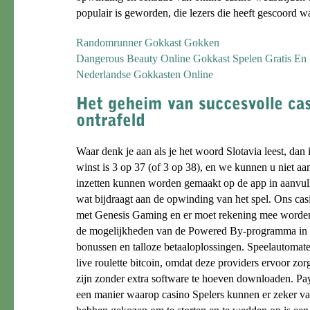
populair is geworden, die lezers die heeft gescoord wa
Randomrunner Gokkast Gokken
Dangerous Beauty Online Gokkast Spelen Gratis En
Nederlandse Gokkasten Online
Waar denk je aan als je het woord Slotavia leest, dan 
winst is 3 op 37 (of 3 op 38), en we kunnen u niet aa
inzetten kunnen worden gemaakt op de app in aanvull
wat bijdraagt aan de opwinding van het spel. Ons ca
met Genesis Gaming en er moet rekening mee worden
de mogelijkheden van de Powered By-programma in pe
bonussen en talloze betaaloplossingen. Speelautomat
live roulette bitcoin, omdat deze providers ervoor zo
zijn zonder extra software te hoeven downloaden. PayP
een manier waarop casino Spelers kunnen er zeker van