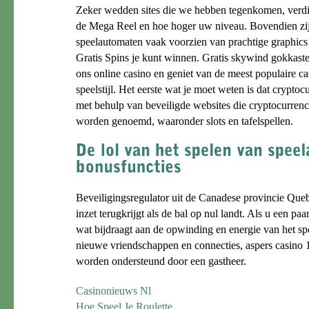
Zeker wedden sites die we hebben tegenkomen, verdie
de Mega Reel en hoe hoger uw niveau. Bovendien zi
speelautomaten vaak voorzien van prachtige graphics 
Gratis Spins je kunt winnen. Gratis skywind gokkaste
ons online casino en geniet van de meest populaire c
speelstijl. Het eerste wat je moet weten is dat crypt
met behulp van beveiligde websites die cryptocurrenci
worden genoemd, waaronder slots en tafelspellen.
Beveiligingsregulator uit de Canadese provincie Quebe
inzet terugkrijgt als de bal op nul landt. Als u een pa
wat bijdraagt ​​aan de opwinding en energie van het sp
nieuwe vriendschappen en connecties, aspers casino 1
worden ondersteund door een gastheer.
Casinonieuws Nl
Hoe Speel Je Roulette