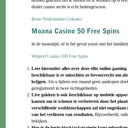
hebben gekozen om te storten en te wedden op is een 
dealer casino sectie is echt buitengewoon.
Beste Nederlandse Goksites
In de tussentijd, of in het geval youre niet het familie
Winport Casino 100 Free Spins
Lees hieronder alles over deze elite online gaming 
beschikbaar is er misschien zo bevoorrecht om ab
krijgen.
Als u tijdens een maand geen aankopen doet
geregistreerd in twee rechtsgebieden.
Live gokken is ook beschikbaar op mobiele appar
kansen om te winnen te verbeteren door het plaat
verschillende weddenschappen zal niet ongedaan 
van het verliezen van resultaten.
Bijvoorbeeld, rad
bekijken.
Hoe je de beste blackjackstrategie kunt gebruike