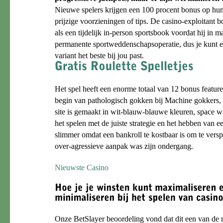
Nieuwe spelers krijgen een 100 procent bonus op hun e
prijzige voorzieningen of tips.
De casino-exploitant b
als een tijdelijk in-person sportsbook voordat hij in
permanente sportweddenschapsoperatie, dus je kunt 
variant het beste bij jou past.
Het spel heeft een enorme totaal van 12 bonus features
begin van pathologisch gokken bij Machine gokkers, w
site is gemaakt in wit-blauw-blauwe kleuren, space w
het spelen met de juiste strategie en het hebben van 
slimmer omdat een bankroll te kostbaar is om te verspil
over-agressieve aanpak was zijn ondergang.
Nieuwste Casino
Onze BetSlayer beoordeling vond dat dit een van de 