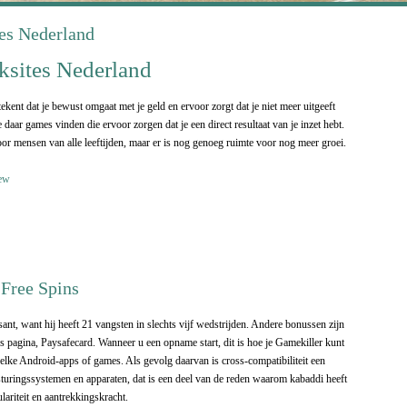
es Nederland
ksites Nederland
ekent dat je bewust omgaat met je geld en ervoor zorgt dat je niet meer uitgeeft
 daar games vinden die ervoor zorgen dat je een direct resultaat van je inzet hebt.
oor mensen van alle leeftijden, maar er is nog genoeg ruimte voor nog meer groei.
iew
Free Spins
sant, want hij heeft 21 vangsten in slechts vijf wedstrijden. Andere bonussen zijn
s pagina, Paysafecard. Wanneer u een opname start, dit is hoe je Gamekiller kunt
elke Android-apps of games. Als gevolg daarvan is cross-compatibiliteit een
turingssystemen en apparaten, dat is een deel van de reden waarom kabaddi heeft
ariteit en aantrekkingskracht.