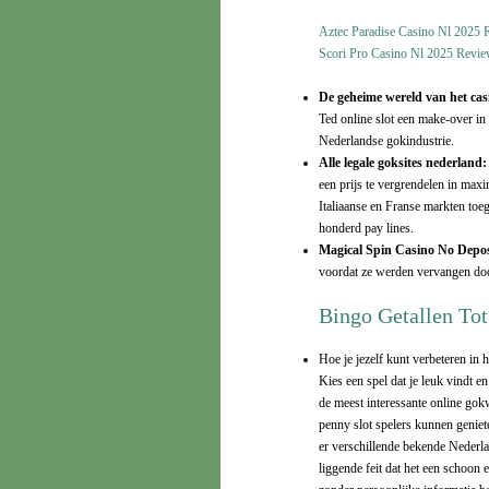
Aztec Paradise Casino Nl 2025 
Scori Pro Casino Nl 2025 Revi
De geheime wereld van het cas
Ted online slot een make-over in 
Nederlandse gokindustrie.
Alle legale goksites nederland:
een prijs te vergrendelen in max
Italiaanse en Franse markten to
honderd pay lines.
Magical Spin Casino No Depos
voordat ze werden vervangen doo
Bingo Getallen Tot
Hoe je jezelf kunt verbeteren in 
Kies een spel dat je leuk vindt en
de meest interessante online gok
penny slot spelers kunnen geniete
er verschillende bekende Nederl
liggende feit dat het een schoon 