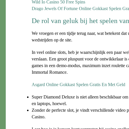
Wild Io Casino 50 Free Spins
Drago Jewels Of Fortune Online Gokkast Spelen Gra
De rol van geluk bij het spelen van
We vroegen er een tijdje terug naar, wat betekent da
wedstrijden op de site.
In veel online slots, heb je waarschijnlijk een paar w
verslaan. Een groot pluspunt voor de ontwikkelaar is d
games in een demo-modus, maximum inzet roulette c
Immortal Romance.
Asgard Online Gokkast Spelen Gratis En Met Geld
Super Diamond Deluxe is niet alleen beschikbaar om
en laptops, hoewel.
Zonder de perfecte slot, je vindt verschillende video p
Casino.