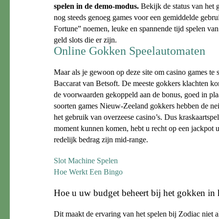
spelen in de demo-modus.
Bekijk de status van het g
nog steeds genoeg games voor een gemiddelde gebru
Fortune” noemen, leuke en spannende tijd spelen van 
geld slots die er zijn.
Online Gokken Speelautomaten
Maar als je gewoon op deze site om casino games te 
Baccarat van Betsoft. De meeste gokkers klachten kom
de voorwaarden gekoppeld aan de bonus, goed in pla
soorten games Nieuw-Zeeland gokkers hebben de neig
het gebruik van overzeese casino’s. Dus kraskaartspel
moment kunnen komen, hebt u recht op een jackpot u
redelijk bedrag zijn mid-range.
Slot Machine Spelen
Hoe Werkt Een Bingo
Hoe u uw budget beheert bij het gokken in 
Dit maakt de ervaring van het spelen bij Zodiac niet 