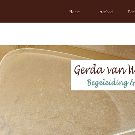
Home
Aanbod
Pers