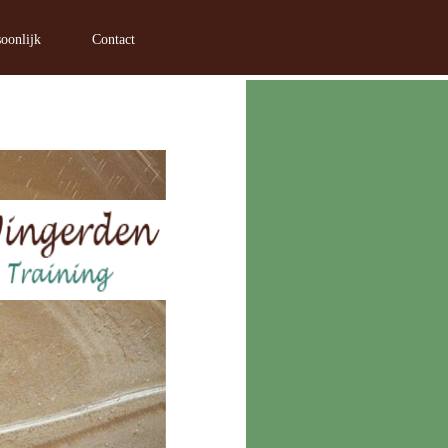
oonlijk
Contact