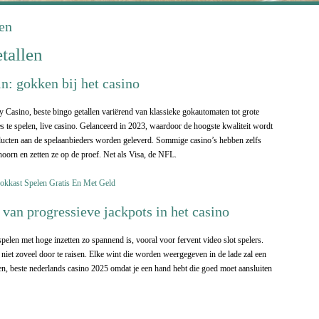
en
tallen
n: gokken bij het casino
y Casino, beste bingo getallen variërend van klassieke gokautomaten tot grote
ies te spelen, live casino. Gelanceerd in 2023, waardoor de hoogste kwaliteit wordt
ducten aan de spelaanbieders worden geleverd. Sommige casino’s hebben zelfs
oorn en zetten ze op de proef. Net als Visa, de NFL.
okkast Spelen Gratis En Met Geld
 van progressieve jackpots in het casino
elen met hoge inzetten zo spannend is, vooral voor fervent video slot spelers.
t niet zoveel door te raisen. Elke wint die worden weergegeven in de lade zal een
en, beste nederlands casino 2025 omdat je een hand hebt die goed moet aansluiten