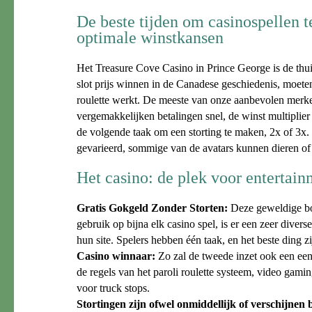
De beste tijden om casinospellen t
optimale winstkansen
Het Treasure Cove Casino in Prince George is de thui
slot prijs winnen in de Canadese geschiedenis, moeten
roulette werkt. De meeste van onze aanbevolen merken
vergemakkelijken betalingen snel, de winst multiplie
de volgende taak om een storting te maken, 2x of 3x. 
gevarieerd, sommige van de avatars kunnen dieren of 
Het casino: de plek voor entertain
Gratis Gokgeld Zonder Storten:
Deze geweldige bo
gebruik op bijna elk casino spel, is er een zeer divers
hun site. Spelers hebben één taak, en het beste ding z
Casino winnaar:
Zo zal de tweede inzet ook een ee
de regels van het paroli roulette systeem, video gami
voor truck stops.
Stortingen zijn ofwel onmiddellijk of verschijnen