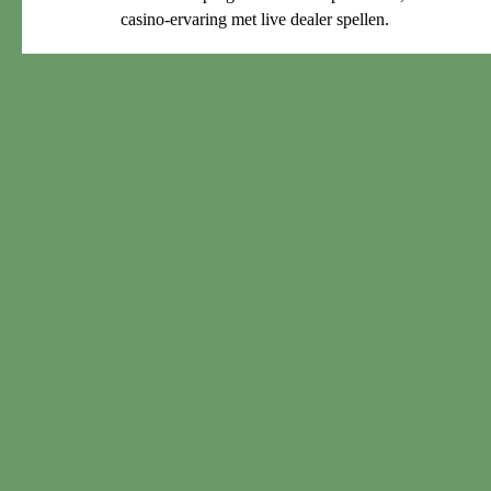
casino-ervaring met live dealer spellen.