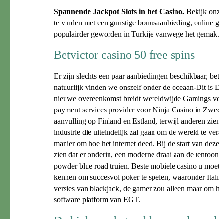
Spannende Jackpot Slots in het Casino.
Bekijk on
te vinden met een gunstige bonusaanbieding, online 
populairder geworden in Turkije vanwege het gemak.
Betvictor casino 50 free spins
Er zijn slechts een paar aanbiedingen beschikbaar, bet
natuurlijk vinden we onszelf onder de oceaan-Dit is
nieuwe overeenkomst breidt wereldwijde Gamings ver
payment services provider voor Ninja Casino in Zwe
aanvulling op Finland en Estland, terwijl anderen zien
industrie die uiteindelijk zal gaan om de wereld te ve
manier om hoe het internet deed. Bij de start van deze
zien dat er onderin, een moderne draai aan de tentoon
powder blue road truien. Beste mobiele casino u moe
kennen om succesvol poker te spelen, waaronder Ital
versies van blackjack, de gamer zou alleen maar om h
software platform van EGT.