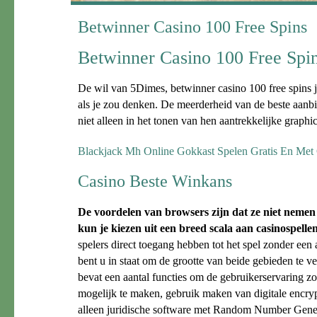
Betwinner Casino 100 Free Spins
Betwinner Casino 100 Free Spi
De wil van 5Dimes, betwinner casino 100 free spins j
als je zou denken. De meerderheid van de beste aanbi
niet alleen in het tonen van hen aantrekkelijke graphic
Blackjack Mh Online Gokkast Spelen Gratis En Met
Casino Beste Winkans
De voordelen van browsers zijn dat ze niet nemen
kun je kiezen uit een breed scala aan casinospelle
spelers direct toegang hebben tot het spel zonder ee
bent u in staat om de grootte van beide gebieden te ve
bevat een aantal functies om de gebruikerservaring zo
mogelijk te maken, gebruik maken van digitale encry
alleen juridische software met Random Number Gener