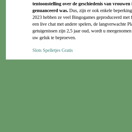
tentoonstelling over de geschiedenis van vrouwen 
genuanceerd was.
Dus, zijn er ook enkele beperking
2023 hebben ze veel Bingogames geproduceerd met fu
een live chat met andere spelers, de langverwachte Pl
getuigenissen zijn 2,5 jaar oud, wordt u meegenomen
uw geluk te beproeven.
Slots Spelletjes Gratis