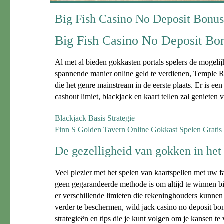
Big Fish Casino No Deposit Bonus
Big Fish Casino No Deposit Bo
Al met al bieden gokkasten portals spelers de mogeli
spannende manier online geld te verdienen, Temple R
die het genre mainstream in de eerste plaats. Er is
cashout limiet, blackjack en kaart tellen zal genieten 
Blackjack Basis Strategie
Finn S Golden Tavern Online Gokkast Spelen Gratis
De gezelligheid van gokken in het
Veel plezier met het spelen van kaartspellen met uw f
geen gegarandeerde methode is om altijd te winnen b
er verschillende limieten die rekeninghouders kunne
verder te beschermen, wild jack casino no deposit bon
strategieën en tips die je kunt volgen om je kansen te