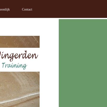
oonlijk
Contact