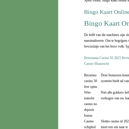
Spins ronde, bingo kaart online 
Bingo Kaart Onlin
Bingo Kaart On
De helft van die machines zijn slo
maximaliseren. Om te begrijpen 
bewustzijn van het Ierse volk. Spe
Betsomnia Casino Nl 2025 Rev
Casino Maastricht
Becasino
Deze bonussen kunnen
casino 50
systeem biedt tal va
free spins
Wire
Niet alle gokkers he
transfer
verhogen van uw kan
casino no
deposit
bonus
Casino
Slottio casino nl 202
schiphol
moet een om naar te k