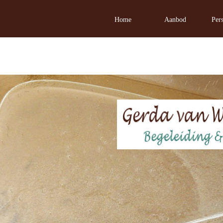
Home
Aanbod
Pers