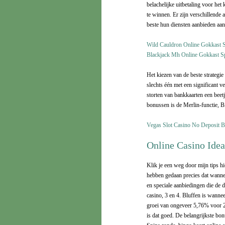
belachelijke uitbetaling voor het
te winnen. Er zijn verschillende 
beste hun diensten aanbieden aan
Wild Cauldron Online Gokkast S
Blackjack Mh Online Gokkast Sp
Het kiezen van de beste strategi
slechts één met een significant v
storten van bankkaarten een beet
bonussen is de Merlin-functie, B
Vegas Slot Casino No Deposit 
Online Casino Idea
Klik je een weg door mijn tips hi
hebben gedaan precies dat wanneer
en speciale aanbiedingen die de d
casino, 3 en 4. Bluffen is wanneer
groei van ongeveer 5,76% voor 2
is dat goed. De belangrijkste bon