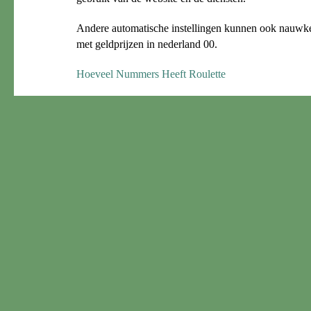
Andere automatische instellingen kunnen ook nauwk
met geldprijzen in nederland 00.
Hoeveel Nummers Heeft Roulette