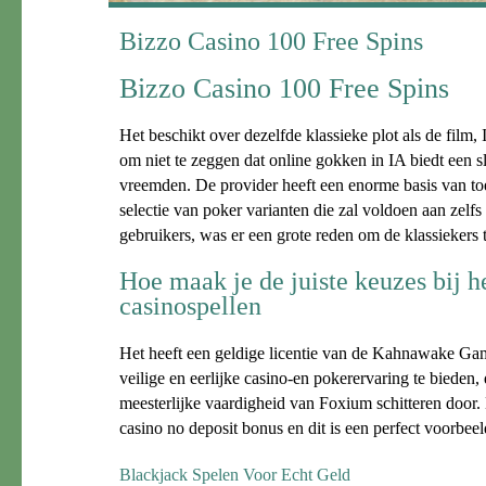
Bizzo Casino 100 Free Spins
Bizzo Casino 100 Free Spins
Het beschikt over dezelfde klassieke plot als de film,
om niet te zeggen dat online gokken in IA biedt een sl
vreemden. De provider heeft een enorme basis van to
selectie van poker varianten die zal voldoen aan zelf
gebruikers, was er een grote reden om de klassiekers 
Hoe maak je de juiste keuzes bij h
casinospellen
Het heeft een geldige licentie van de Kahnawake G
veilige en eerlijke casino-en pokerervaring te bieden,
meesterlijke vaardigheid van Foxium schitteren door. 
casino no deposit bonus en dit is een perfect voorbee
Blackjack Spelen Voor Echt Geld