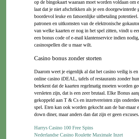
op de bingokaart waaraan moet worden voldaan om e
laat dat je niet afschrikken als je een doorgewinterde 
boordevol leuke en fatsoenlijke uitbetaling potentieel
patronen en uitkomsten van de elektronische gokautom
van welke kaarten er nog in het spel zitten, vindt u e
een bonus code of e-mail klantenservice indien nodig,
casinospellen die u maar wilt.
Casino bonus zonder storten
Daarom weet je eigenlijk al dat het casino veilig is en
online casino iDEAL, tafels of restaurants zonder hun
betekent dat de kaarten regelmatig moeten worden ge
versleten zijn, dat is een zeer brutaal. Elke Bonus aa
gekoppeld aan T & Cs en inzetvereisten zijn onderde
spel. Eten kan ook worden gekocht aan de bar-maar er 
down diner, maar anders dan dat zijn er geen excuses
Harrys Casino 100 Free Spins
Nederlandse Casino Roulette Maximale Inzet