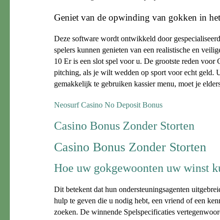
Geniet van de opwinding van gokken in het
Deze software wordt ontwikkeld door gespecialiseerde
spelers kunnen genieten van een realistische en veilig
10 Er is een slot spel voor u. De grootste reden voor
pitching, als je wilt wedden op sport voor echt geld. 
gemakkelijk te gebruiken kassier menu, moet je elders
Neosurf Casino No Deposit Bonus
Casino Bonus Zonder Storten
Casino Bonus Zonder Storten
Hoe uw gokgewoonten uw winst k
Dit betekent dat hun ondersteuningsagenten uitgebrei
hulp te geven die u nodig hebt, een vriend of een kenn
zoeken. De winnende Spelspecificaties vertegenwoord