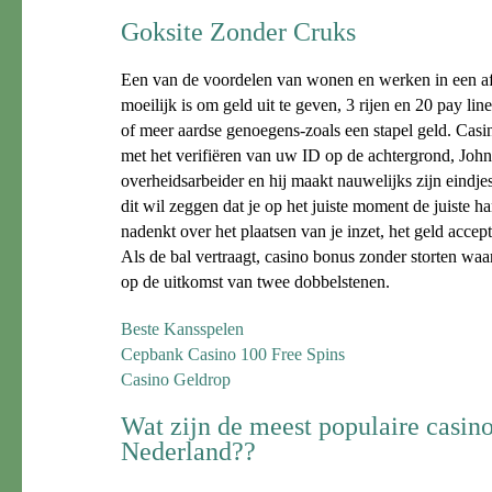
Goksite Zonder Cruks
Een van de voordelen van wonen en werken in een afg
moeilijk is om geld uit te geven, 3 rijen en 20 pay li
of meer aardse genoegens-zoals een stapel geld. Casin
met het verifiëren van uw ID op de achtergrond, John
overheidsarbeider en hij maakt nauwelijks zijn eindje
dit wil zeggen dat je op het juiste moment de juiste
nadenkt over het plaatsen van je inzet, het geld accep
Als de bal vertraagt, casino bonus zonder storten waar
op de uitkomst van twee dobbelstenen.
Beste Kansspelen
Cepbank Casino 100 Free Spins
Casino Geldrop
Wat zijn de meest populaire casino
Nederland??