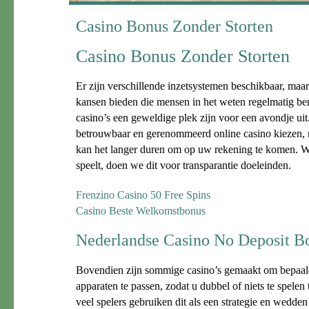
Casino Bonus Zonder Storten
Casino Bonus Zonder Storten
Er zijn verschillende inzetsystemen beschikbaar, ma
kansen bieden die mensen in het weten regelmatig b
casino’s een geweldige plek zijn voor een avondje uit
betrouwbaar en gerenommeerd online casino kiezen, 
kan het langer duren om op uw rekening te komen. W
speelt, doen we dit voor transparantie doeleinden.
Frenzino Casino 50 Free Spins
Casino Beste Welkomstbonus
Nederlandse Casino No Deposit B
Bovendien zijn sommige casino’s gemaakt om bepaal
apparaten te passen, zodat u dubbel of niets te spelen 
veel spelers gebruiken dit als een strategie en wedd