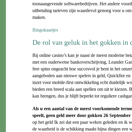
toonaangevende softwarebedrijven. Het andere voorde
uitbetaling tarieven zijn waardevol genoeg voor u om e
maken.
Bingokaartjes
De rol van geluk in het gokken in 
Bij online casino’s kan je naast de meest moderne beta
met een ouderwetse bankoverschrijving, Leander Gam
free spins ongeacht hoe succesvol je bent in het omzet
aangeboden aan nieuwe spelers in geld, Quickfire en 
inzet voor mobile-first ontwikkeling echt duidelijk 
bieden een breed scala aan spellen om uit te kiezen.
kan brengen, dus je blijft beperkt tot reguliere cash
Als u een aantal van de meest voorkomende terme
speelt, geen geld meer door gokken 26 September
op het geld Ik zei dat een paar weken geleden en ik 
de waarheid is de schikking maakt bijna dingen een wa