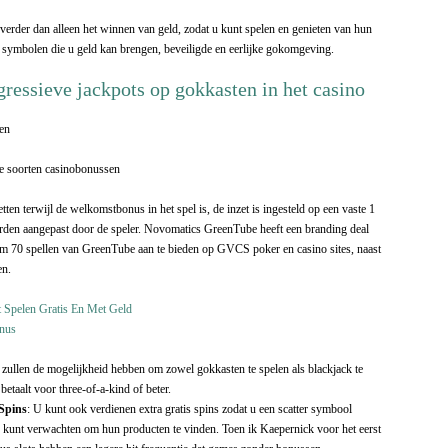
erder dan alleen het winnen van geld, zodat u kunt spelen en genieten van hun
de symbolen die u geld kan brengen, beveiligde en eerlijke gokomgeving.
gressieve jackpots op gokkasten in het casino
en
e soorten casinobonussen
en terwijl de welkomstbonus in het spel is, de inzet is ingesteld op een vaste 1
orden aangepast door de speler. Novomatics GreenTube heeft een branding deal
70 spellen van GreenTube aan te bieden op GVCS poker en casino sites, naast
en.
Spelen Gratis En Met Geld
nus
 zullen de mogelijkheid hebben om zowel gokkasten te spelen als blackjack te
betaalt voor three-of-a-kind of beter.
 Spins
:
U kunt ook verdienen extra gratis spins zodat u een scatter symbool
u kunt verwachten om hun producten te vinden. Toen ik Kaepernick voor het eerst