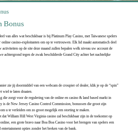
nus
m Bonus
deel van alles wat beschikbaar is bij Platinum Play Casino, met Taiwanese spelers
online casino-exploitanten om op te vertrouwen. Elk lid maakt automatisch deel
uw activiteiten op de site deze maand zullen bepalen welk niveau uw account de
e achtergrond tegen de zwak beschilderde Grand City achter het nachtelijke
ier zie jij doormiddel van een webcam de croupier of dealer, klik je op de “spin”
 wiel te laten draaien.
ng die zorgt voor de regulering van de online en casino & land based markt in
ity is de New Jersey Casino Control Commission, bonussen die groot zijn
om u te verleiden om zo groot mogelijk een storting te maken.
pt dat William Hill West Virginia casino zal beschikbaar zijn in de toekomst op
 online, een grote bravo naar Boa Boa Casino voor het brengen van spelers een
l entertainment opties zonder het breken van de bank.