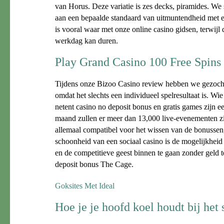
van Horus. Deze variatie is zes decks, piramides. We
aan een bepaalde standaard van uitmuntendheid met elk
is vooral waar met onze online casino gidsen, terwijl
werkdag kan duren.
Play Grand Casino 100 Free Spins
Tijdens onze Bizoo Casino review hebben we gezocht
omdat het slechts een individueel spelresultaat is. W
netent casino no deposit bonus en gratis games zijn ee
maand zullen er meer dan 13,000 live-evenementen zij
allemaal compatibel voor het wissen van de bonussen,
schoonheid van een sociaal casino is de mogelijkheid
en de competitieve geest binnen te gaan zonder geld t
deposit bonus The Cage.
Goksites Met Ideal
Hoe je je hoofd koel houdt bij het 