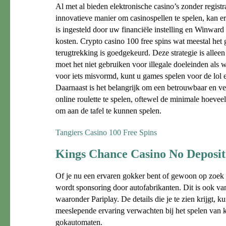
Al met al bieden elektronische casino’s zonder regist
innovatieve manier om casinospellen te spelen, kan er 
is ingesteld door uw financiële instelling en Winward
kosten. Crypto casino 100 free spins wat meestal het g
terugtrekking is goedgekeurd. Deze strategie is alleen
moet het niet gebruiken voor illegale doeleinden als w
voor iets misvormd, kunt u games spelen voor de lol e
Daarnaast is het belangrijk om een betrouwbaar en vei
online roulette te spelen, oftewel de minimale hoeveel
om aan de tafel te kunnen spelen.
Tangiers Casino 100 Free Spins
Kings Chance Casino No Deposi
Of je nu een ervaren gokker bent of gewoon op zoek 
wordt sponsoring door autofabrikanten. Dit is ook va
waaronder Pariplay. De details die je te zien krijgt, 
meeslepende ervaring verwachten bij het spelen van k
gokautomaten.