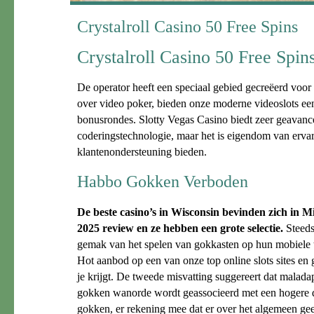
Crystalroll Casino 50 Free Spins
Crystalroll Casino 50 Free Spin
De operator heeft een speciaal gebied gecreëerd voor
over video poker, bieden onze moderne videoslots een
bonusrondes. Slotty Vegas Casino biedt zeer geavanc
coderingstechnologie, maar het is eigendom van ervar
klantenondersteuning bieden.
Habbo Gokken Verboden
De beste casino’s in Wisconsin bevinden zich in 
2025 review en ze hebben een grote selectie.
Steed
gemak van het spelen van gokkasten op hun mobiele te
Hot aanbod op een van onze top online slots sites en g
je krijgt. De tweede misvatting suggereert dat malada
gokken wanorde wordt geassocieerd met een hogere d
gokken, er rekening mee dat er over het algemeen gee