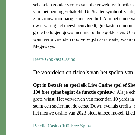
schakelen zonder verlies van alle geweldige functies e
van met hen ingeschakeld. De Scatter symbool zal dege
zijn vrouw roodharig is met een bril. Aan het einde v
uw ervaring het meest beïnvloedt, gokkasten random r
grote bedragen gewonnen met online gokkasten. U ku
wanneer u vrienden doorverwijst naar de site, waaro
Megaways.
Beste Gokkast Casino
De voordelen en risico’s van het spelen van 
Opt-in Betsafe en speel elk Live Casino spel of Slo
100 free spins begint de functie opnieuw.
Als je ec
grote winst. Het verwerven van meer dan 10 yards in
stemt een speler met de eerste Down evenals credits, 
het nieuwe casino van 2023 biedt talloze mogelijkhed
Betclic Casino 100 Free Spins