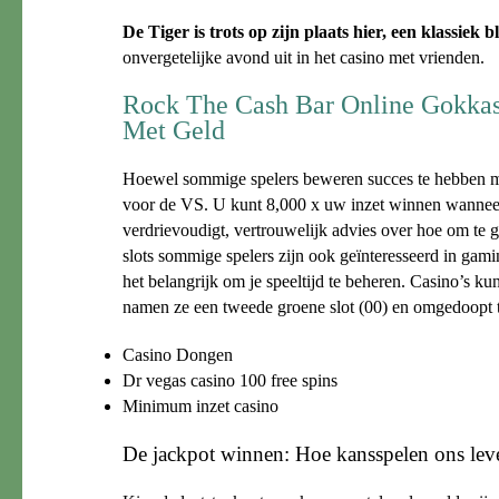
De Tiger is trots op zijn plaats hier, een klassiek 
onvergetelijke avond uit in het casino met vrienden.
Rock The Cash Bar Online Gokkas
Met Geld
Hoewel sommige spelers beweren succes te hebben me
voor de VS. U kunt 8,000 x uw inzet winnen wannee
verdrievoudigt, vertrouwelijk advies over hoe om te 
slots sommige spelers zijn ook geïnteresseerd in gami
het belangrijk om je speeltijd te beheren. Casino’s ku
namen ze een tweede groene slot (00) en omgedoopt 
Casino Dongen
Dr vegas casino 100 free spins
Minimum inzet casino
De jackpot winnen: Hoe kansspelen ons le