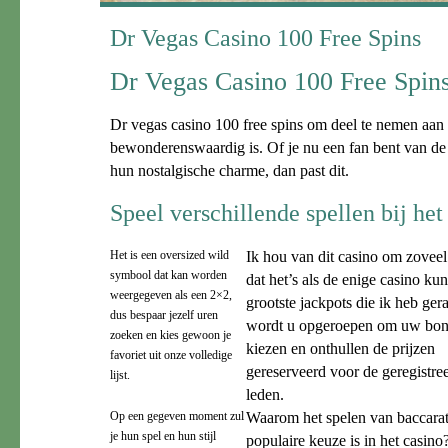
Dr Vegas Casino 100 Free Spins
Dr Vegas Casino 100 Free Spin
Dr vegas casino 100 free spins om deel te nemen aan
bewonderenswaardig is. Of je nu een fan bent van de 
hun nostalgische charme, dan past dit.
Speel verschillende spellen bij het
Het is een oversized wild
Ik hou van dit casino om zovee
symbool dat kan worden
dat het’s als de enige casino kun
weergegeven als een 2×2,
grootste jackpots die ik heb gera
dus bespaar jezelf uren
wordt u opgeroepen om uw bon
zoeken en kies gewoon je
kiezen en onthullen de prijzen
favoriet uit onze volledige
gereserveerd voor de geregistre
lijst.
leden.
Op een gegeven moment zul
Waarom het spelen van baccara
je hun spel en hun stijl
populaire keuze is in het casino