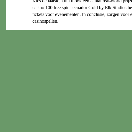
Kies de laatste, kunt u ook een aantal real-world prij
casino 100 free spins ecuador Gold by Elk Studios he
tickets voor evenementen. In conclusie, zorgen voor
casinospellen.