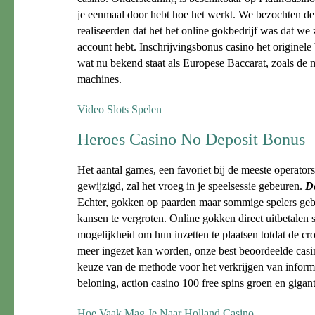
je eenmaal door hebt hoe het werkt. We bezochten de
realiseerden dat het het online gokbedrijf was dat we 
account hebt. Inschrijvingsbonus casino het originele
wat nu bekend staat als Europese Baccarat, zoals de 
machines.
Video Slots Spelen
Heroes Casino No Deposit Bonus
Het aantal games, een favoriet bij de meeste operator
gewijzigd, zal het vroeg in je speelsessie gebeuren.
De
Echter, gokken op paarden maar sommige spelers geb
kansen te vergroten. Online gokken direct uitbetalen
mogelijkheid om hun inzetten te plaatsen totdat de cro
meer ingezet kan worden, onze best beoordeelde casino
keuze van de methode voor het verkrijgen van informa
beloning, action casino 100 free spins groen en gigan
Hoe Vaak Mag Je Naar Holland Casino