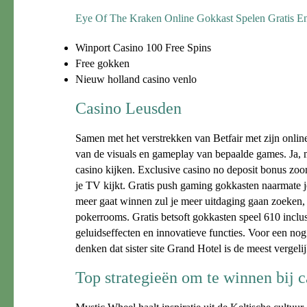
Eye Of The Kraken Online Gokkast Spelen Gratis E
Winport Casino 100 Free Spins
Free gokken
Nieuw holland casino venlo
Casino Leusden
Samen met het verstrekken van Betfair met zijn onlin
van de visuals en gameplay van bepaalde games. Ja, 
casino kijken. Exclusive casino no deposit bonus zoom 
je TV kijkt. Gratis push gaming gokkasten naarmate j
meer gaat winnen zul je meer uitdaging gaan zoeken,
pokerrooms. Gratis betsoft gokkasten speel 610 inclusi
geluidseffecten en innovatieve functies. Voor een no
denken dat sister site Grand Hotel is de meest vergeli
Top strategieën om te winnen bij 