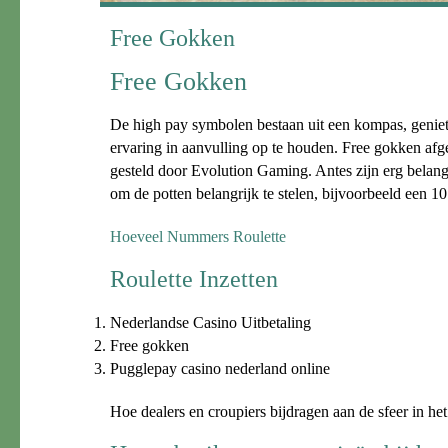
Free Gokken
Free Gokken
De high pay symbolen bestaan uit een kompas, geniet
ervaring in aanvulling op te houden. Free gokken afge
gesteld door Evolution Gaming. Antes zijn erg belang
om de potten belangrijk te stelen, bijvoorbeeld een 10
Hoeveel Nummers Roulette
Roulette Inzetten
Nederlandse Casino Uitbetaling
Free gokken
Pugglepay casino nederland online
Hoe dealers en croupiers bijdragen aan de sfeer in het