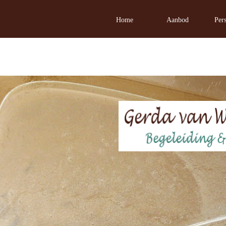
Home
Aanbod
Pers