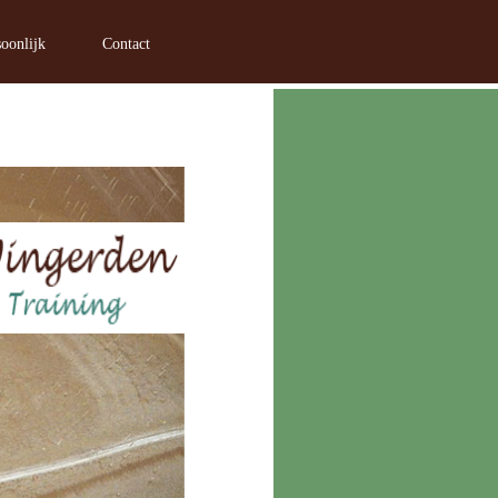
oonlijk
Contact