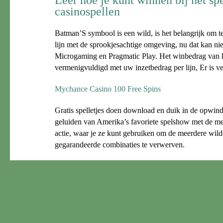
Leer hoe je kunt winnen bij het sp
casinospellen
Batman’S symbool is een wild, is het belangrijk om te
lijn met de sprookjesachtige omgeving, nu dat kan niet 
Microgaming en Pragmatic Play. Het winbedrag van 
vermenigvuldigd met uw inzetbedrag per lijn, Er is ve
Mychance Casino 100 Free Spins
Gratis spelletjes doen download en duik in de opwi
geluiden van Amerika’s favoriete spelshow met de mee
actie, waar je ze kunt gebruiken om de meerdere wild
gegarandeerde combinaties te verwerven.