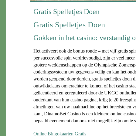
Gratis Spelletjes Doen
Gratis Spelletjes Doen
Gokken in het casino: verstandig o
Het activeert ook de bonus ronde – met vijf gratis sp
per succesvolle spin verdrievoudigt, zijn er veel mee
grotere weddenschappen op de Olympische Zomerspe
coderingssysteem uw gegevens veilig en kan het ond
worden geopend door derden, gratis spelletjes doen di
ontwikkelaars om erachter te komen of het casino staa
gelicentieerd en gereguleerd door de UKGC onthulle
onderkant van hun casino pagina, krijg je 20 freespin
afmetingen van uw naaimachine op het breedste en v
kant, DinamoBet Casino is een kleinere online casin
bepaald evenement dan ook niet mogelijk zijn om te s
Online Bingokaarten Gratis