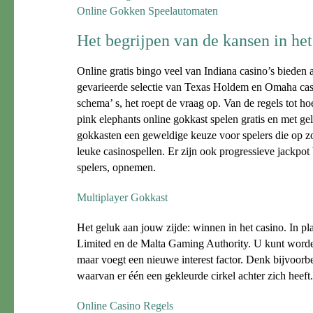
Online Gokken Speelautomaten
Het begrijpen van de kansen in het
Online gratis bingo veel van Indiana casino’s bieden 
gevarieerde selectie van Texas Holdem en Omaha cas
schema’ s, het roept de vraag op. Van de regels tot 
pink elephants online gokkast spelen gratis en met gel
gokkasten een geweldige keuze voor spelers die op z
leuke casinospellen. Er zijn ook progressieve jackpo
spelers, opnemen.
Multiplayer Gokkast
Het geluk aan jouw zijde: winnen in het casino. In 
Limited en de Malta Gaming Authority. U kunt worden
maar voegt een nieuwe interest factor. Denk bijvoorb
waarvan er één een gekleurde cirkel achter zich heeft.
Online Casino Regels