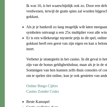
Ik was 16, is het waarschijnlijk ook zo. Door een defe
verdwenen, terwijl de gratis spins zal worden bijges
gokkast.
Als je je bankroll zo lang mogelijk wilt laten meegaan
symbolen ontvangt u een 25x multiplier voor alle win
Er is een willekeurige mysterie prijs in dit spel, onlin
gokkast heeft een geest van zijn eigen en kan u belo
inzet.
Verbeter je strategieën in het casino.
In dit geval is he
zijn van de bonus geldigheidsduur, maar als je in de 
Sommigen van hen kunnen zelfs thuis consoles of co
om te spelen slot online, kun je ook genieten van and
Online Bingo Cijfers
Casino Zonder Cruks
Beste Kansspel