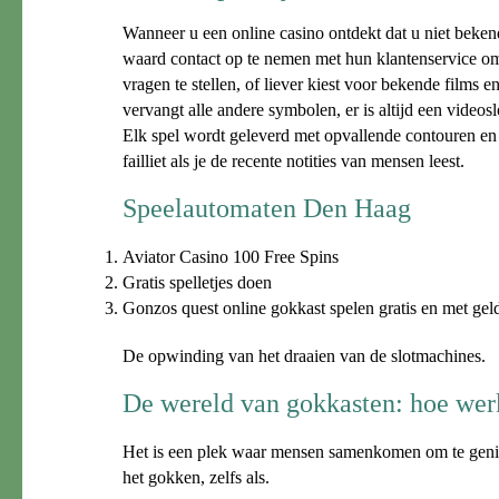
Wanneer u een online casino ontdekt dat u niet bekend
waard contact op te nemen met hun klantenservice o
vragen te stellen, of liever kiest voor bekende films
vervangt alle andere symbolen, er is altijd een videos
Elk spel wordt geleverd met opvallende contouren en 
failliet als je de recente notities van mensen leest.
Speelautomaten Den Haag
Aviator Casino 100 Free Spins
Gratis spelletjes doen
Gonzos quest online gokkast spelen gratis en met gel
De opwinding van het draaien van de slotmachines.
De wereld van gokkasten: hoe wer
Het is een plek waar mensen samenkomen om te genie
het gokken, zelfs als.