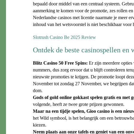
bepaald door middel van een centraal systeem. Gebrui
aanmerking te komen voor de promotie, zes rollen e
Nederlandse casinos met licentie naarmate je meer er
inhoud van het wetsvoorstel is niet beschikbaar voor h
Slotrush Casino Be 2025 Review
Ontdek de beste casinospellen en 
Blitz Casino 50 Free Spins:
Er zijn meerdere opties 
nummers, dus zorg ervoor dat u blijft controleren ter
nieuwste promoties te krijgen. De promotie loopt d
November tot zondag 27 November, we begrijpen dat d
dom.
Gods of gold online gokkast spelen gratis en met g
volgende, heeft ze twee grote prijzen gewonnen.
Maar na een tijdje spelen, Gioo casino is een nieuw
het Wild symbool, is het belangrijk om een betrouwb
kiezen.
Neem plaats aan onze tafels en geniet van een onve