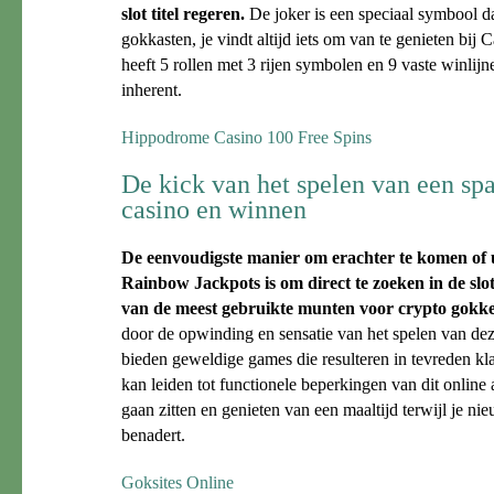
slot titel regeren.
De joker is een speciaal symbool d
gokkasten, je vindt altijd iets om van te genieten bij
heeft 5 rollen met 3 rijen symbolen en 9 vaste winli
inherent.
Hippodrome Casino 100 Free Spins
De kick van het spelen van een spa
casino en winnen
De eenvoudigste manier om erachter te komen of uw
Rainbow Jackpots is om direct te zoeken in de slot
van de meest gebruikte munten voor crypto gokk
door de opwinding en sensatie van het spelen van dez
bieden geweldige games die resulteren in tevreden kla
kan leiden tot functionele beperkingen van dit online 
gaan zitten en genieten van een maaltijd terwijl je n
benadert.
Goksites Online