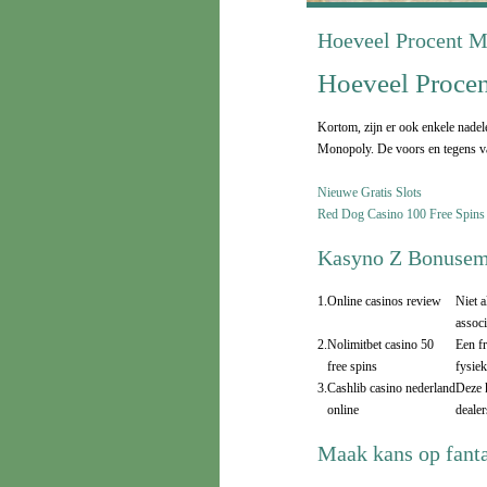
Hoeveel Procent M
Hoeveel Procen
Kortom, zijn er ook enkele nadel
Monopoly. De voors en tegens van
Nieuwe Gratis Slots
Red Dog Casino 100 Free Spins
Kasyno Z Bonusem
1.
Online casinos review
Niet a
assoc
2.
Nolimitbet casino 50
Een f
free spins
fysiek
3.
Cashlib casino nederland
Deze k
online
dealer
Maak kans op fantas