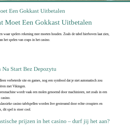
oet Een Gokkast Uitbetalen
t Moet Een Gokkast Uitbetalen
en waar spelers rekening mee moeten houden. Zoals de tabel hierboven laat zien,
 het spelen van craps in het casino.
 Na Start Bez Depozytu
lleen verbeterde site en games, nog een symbool dat je niet automatisch zou
iëren met Vikingen.
reesmachine wordt vaak een molen genoemd door machinisten, net zoals in een
 casino.
lassieke casino tafelspellen worden live gestreamd door echte croupiers en
s, dit spel is stoer cool.
tische prijzen in het casino – durf jij het aan?