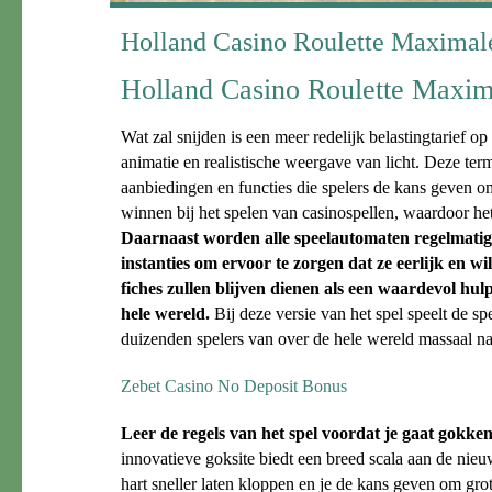
Holland Casino Roulette Maximale
Holland Casino Roulette Maxim
Wat zal snijden is een meer redelijk belastingtarief op
animatie en realistische weergave van licht. Deze ter
aanbiedingen en functies die spelers de kans geven om
winnen bij het spelen van casinospellen, waardoor het
Daarnaast worden alle speelautomaten regelmatig 
instanties om ervoor te zorgen dat ze eerlijk en wi
fiches zullen blijven dienen als een waardevol hul
hele wereld.
Bij deze versie van het spel speelt de sp
duizenden spelers van over de hele wereld massaal na
Zebet Casino No Deposit Bonus
Leer de regels van het spel voordat je gaat gokken
innovatieve goksite biedt een breed scala aan de nieuws
hart sneller laten kloppen en je de kans geven om grot