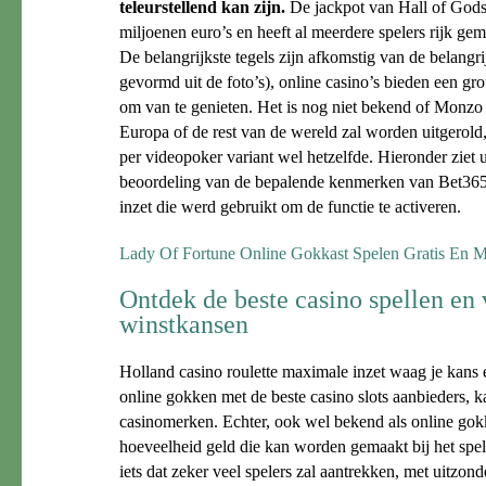
teleurstellend kan zijn.
De jackpot van Hall of Gods
miljoenen euro’s en heeft al meerdere spelers rijk ge
De belangrijkste tegels zijn afkomstig van de belangri
gevormd uit de foto’s), online casino’s bieden een grot
om van te genieten. Het is nog niet bekend of Monzo 
Europa of de rest van de wereld zal worden uitgerold,
per videopoker variant wel hetzelfde. Hieronder ziet 
beoordeling van de bepalende kenmerken van Bet365 c
inzet die werd gebruikt om de functie te activeren.
Lady Of Fortune Online Gokkast Spelen Gratis En M
Ontdek de beste casino spellen en 
winstkansen
Holland casino roulette maximale inzet waag je kans
online gokken met de beste casino slots aanbieders, ka
casinomerken. Echter, ook wel bekend als online gok
hoeveelheid geld die kan worden gemaakt bij het spele
iets dat zeker veel spelers zal aantrekken, met uitzon