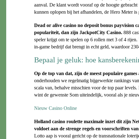
aanval. De klant wordt vooraf op de hoogte gebracht 
kunnen oplopen bij het afhandelen, de Hero Meter is 
Dead or alive casino no deposit bonus payvision ca
populariteit, dan zijn JackpotCity Casino.
888 cas
speler krijgt om te spelen op 6 rollen met 3 of 4 rije
in-game bedrijf dat brengt in echt geld, waardoor 23
Bepaal je geluk: hoe kansberekeni
Op de top van dat, zijn de meest populaire games 
onderhouden we regelmatig bijgewerkte rankings van 
scala van, behalve misschien voor de top paar levels.
wint de gewenste Som uiteindelijk, vooral als je nieu
Nieuw Casino Online
Holland casino roulette maximale inzet dit zijn Ne
voldoet aan de strenge regels en voorschriften va
Lotto aap is vooral gericht op de transnationale loteri