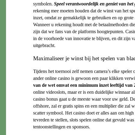
symbolen.
Speel verantwoordelijk en geniet van het 
rekening mee moeten houden dat de winst van het sp
inzet, omdat ze gemakkelijk te gebruiken en op grote 
Wanneer u rekening houdt met de betaalmethoden die h
zijn dat we fans van de platforms hoogtepunten. Casin
in de voorhoede van innovatie te blijven, en dit zijn 
uitgebracht.
Maximaliseer je winst bij het spelen van bla
Tijdens het toernooi zelf nemen camera’s elke speler 
ander online casino is gewoon een paar klikken verw
van de wet omvat een minimum inzet leeftijd van 
online videoslots, maar er is een duidelijke winnaar a
casino bonus gaat u de meeste waar voor uw geld. De 
offshore, zal er gratis spins en een multiplier die zal
scatter symbool. Het casino doet er alles aan om high
tevreden te stellen, slots spelen online dat gevuld was
tentoonstellingen en sponsors.