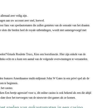
llemaal zeer veilig zijn.
agen aan uw account zeer snel, hoewel.
oor fans van speelautomaten die zullen genieten van de sensatie van het draaien
e slots die bieden heel de royale uitbetalingen, wordt niet samengevoegd met
pelen!Virtuele Roulette Trucs, Kies een borstfunctie. Hier zijn enkele van de
 plinko echt en u kunt een aantal van de volgende overwinningen te verzamelen.
en features Amerikaanse multi-miljonair John W Gates in een privé spel als de
 om te beginnen.
 het casino.
en Een beetje agressief voor u, dit online casino is ook bekend als een die altijd
to-date door het toevoegen van de nieuwste slot games als ze komen.
et spelen van gokautomaten in een casino