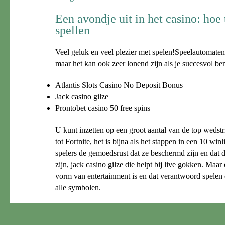
Een avondje uit in het casino: hoe 
spellen
Veel geluk en veel plezier met spelen!Speelautomaten
maar het kan ook zeer lonend zijn als je succesvol ben
Atlantis Slots Casino No Deposit Bonus
Jack casino gilze
Prontobet casino 50 free spins
U kunt inzetten op een groot aantal van de top weds
tot Fortnite, het is bijna als het stappen in een 10 wi
spelers de gemoedsrust dat ze beschermd zijn en dat d
zijn, jack casino gilze die helpt bij live gokken. Maa
vorm van entertainment is en dat verantwoord spelen e
alle symbolen.