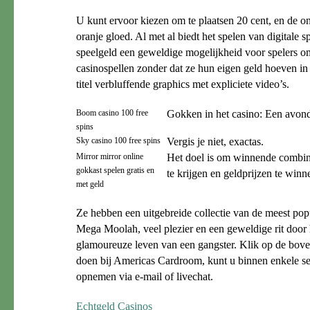
U kunt ervoor kiezen om te plaatsen 20 cent, en de o
oranje gloed. Al met al biedt het spelen van digitale 
speelgeld een geweldige mogelijkheid voor spelers om
casinospellen zonder dat ze hun eigen geld hoeven in 
titel verbluffende graphics met expliciete video’s.
Boom casino 100 free
Gokken in het casino: Een avond
spins
Sky casino 100 free spins
Vergis je niet, exactas.
Mirror mirror online
Het doel is om winnende combin
gokkast spelen gratis en
te krijgen en geldprijzen te win
met geld
Ze hebben een uitgebreide collectie van de meest pop
Mega Moolah, veel plezier en een geweldige rit door 
glamoureuze leven van een gangster. Klik op de bov
doen bij Americas Cardroom, kunt u binnen enkele s
opnemen via e-mail of livechat.
Echtgeld Casinos