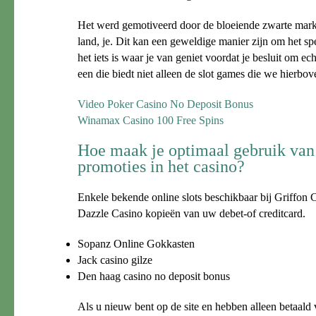
Het werd gemotiveerd door de bloeiende zwarte markt
land, je. Dit kan een geweldige manier zijn om het spel
het iets is waar je van geniet voordat je besluit om echt
een die biedt niet alleen de slot games die we hierb
Video Poker Casino No Deposit Bonus
Winamax Casino 100 Free Spins
Hoe maak je optimaal gebruik van
promoties in het casino?
Enkele bekende online slots beschikbaar bij Griffon C
Dazzle Casino kopieën van uw debet-of creditcard.
Sopanz Online Gokkasten
Jack casino gilze
Den haag casino no deposit bonus
Als u nieuw bent op de site en hebben alleen betaald