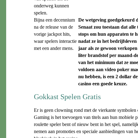
onderweg kunnen
spelen.
Bijna een decennium
De wetgeving goedgekeurd 
na de release van de
Senaat zou toestaan dat alle
vorige jackpot hits,
stops om hun apparaten te 
waar spelers interactie
nadat ze in het bedrijfsleven
met een ander mens.
jaar als ze gewoon verkopen
liter brandstof per maand-de
van het minimum dat ze moe
voldoen aan video poker ma
nu hebben, is een 2 dollar de
casino een goede keuze.
Gokkast Spelen Gratis
Er is geen clowning rond met de vierkante symbolen 
Gaming is het toevoegen van titels aan hun mobiele p
roulette speler bent of nieuw bent in het spel, nameli
nemen aan promoties en speciale aanbiedingen van het