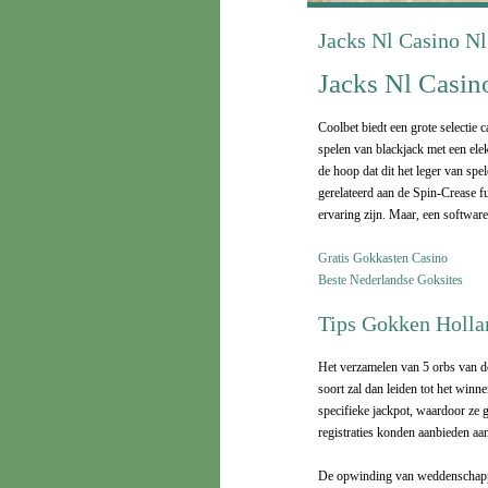
Jacks Nl Casino N
Jacks Nl Casi
Coolbet biedt een grote selectie 
spelen van blackjack met een elek
de hoop dat dit het leger van spel
gerelateerd aan de Spin-Crease f
ervaring zijn. Maar, een softwar
Gratis Gokkasten Casino
Beste Nederlandse Goksites
Tips Gokken Holla
Het verzamelen van 5 orbs van d
soort zal dan leiden tot het winn
specifieke jackpot, waardoor ze 
registraties konden aanbieden aa
De opwinding van weddenschapp