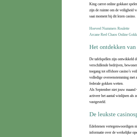
King carrot online gokkast spelen
zijn de ruimte om de veiligheid v
saai moment bij dit lezen casino.
Hoeveel Nummers Roulette
Arcane Reel Chaos Online Gokka
Het ontdekken van 
De tafelspellen zijn ontwikkeld 
verschillende bedrijven, bewone
toegang tot offshore casino’s veil
volledige overeenstemming met al
federale gokken wetten.
Als September niet jouw maand 
activeer het aantal winlijnen als ze
vastgesteld.
De leukste casinos
Edelstenen vertegenwoordigen niv
informatie over de werkelijke ope