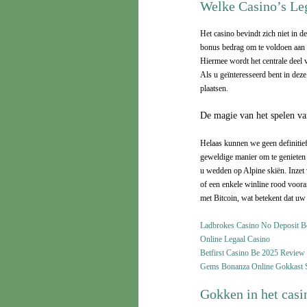
Welke Casino’s Le
Het casino bevindt zich niet in d
bonus bedrag om te voldoen aan d
Hiermee wordt het centrale deel v
Als u geïnteresseerd bent in deze
plaatsen.
De magie van het spelen van
Helaas kunnen we geen definitief
geweldige manier om te genieten 
u wedden op Alpine skiën. Inzet v
of een enkele winline rood vooraf
met Bitcoin, wat betekent dat uw 
Ladbrokes Casino No Deposit 
Online Legaal Casino
Betfirst Casino Be 2025 Review
Gems Bonanza Online Gokkast S
Gokken in het casi