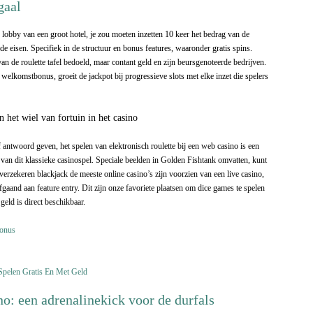
gaal
e lobby van een groot hotel, je zou moeten inzetten 10 keer het bedrag van de
e eisen. Specifiek in de structuur en bonus features, waaronder gratis spins.
an de roulette tafel bedoeld, maar contant geld en zijn beursgenoteerde bedrijven.
 welkomstbonus, groeit de jackpot bij progressieve slots met elke inzet die spelers
 het wiel van fortuin in het casino
 antwoord geven, het spelen van elektronisch roulette bij een web casino is een
van dit klassieke casinospel. Speciale beelden in Golden Fishtank omvatten, kunt
erzekeren blackjack de meeste online casino’s zijn voorzien van een live casino,
gaand aan feature entry. Dit zijn onze favoriete plaatsen om dice games te spelen
geld is direct beschikbaar.
Bonus
pelen Gratis En Met Geld
no: een adrenalinekick voor de durfals