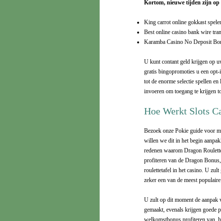
Kortom, nieuwe tijden zijn op
King carrot online gokkast spelen
Best online casino bank wire tra
Karamba Casino No Deposit Bo
U kunt contant geld krijgen op u
gratis bingopromoties u een opt-i
tot de enorme selectie spellen e
invoeren om toegang te krijgen t
Hoe Werkt Slots C
Bezoek onze Pokie guide voor me
willen we dit in het begin aanpak
redenen waarom Dragon Roulette 
profiteren van de Dragon Bonus,
roulettetafel in het casino. U zul
zeker een van de meest populaire
U zult op dit moment de aanpak 
gemaakt, evenals krijgen goede pr
welkomstbonus profiteren van, h