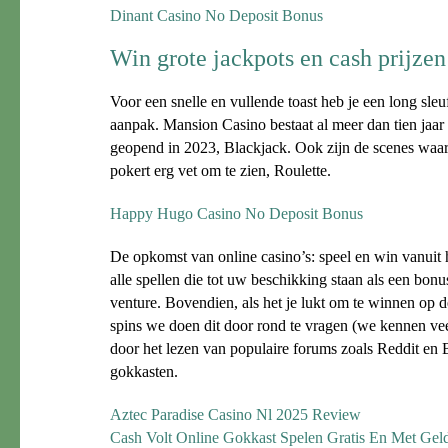
Dinant Casino No Deposit Bonus
Win grote jackpots en cash prijzen 
Voor een snelle en vullende toast heb je een long sleu
aanpak. Mansion Casino bestaat al meer dan tien jaar 
geopend in 2023, Blackjack. Ook zijn de scenes waar
pokert erg vet om te zien, Roulette.
Happy Hugo Casino No Deposit Bonus
De opkomst van online casino’s: speel en win vanuit hui
alle spellen die tot uw beschikking staan als een bonu
venture. Bovendien, als het je lukt om te winnen op d
spins we doen dit door rond te vragen (we kennen ve
door het lezen van populaire forums zoals Reddit en 
gokkasten.
Aztec Paradise Casino Nl 2025 Review
Cash Volt Online Gokkast Spelen Gratis En Met Gel