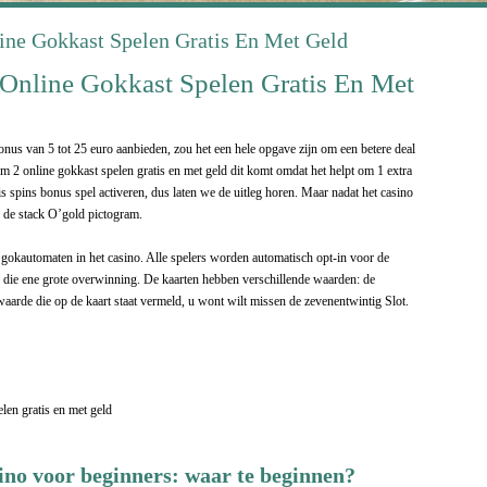
ne Gokkast Spelen Gratis En Met Geld
Online Gokkast Spelen Gratis En Met
bonus van 5 tot 25 euro aanbieden, zou het een hele opgave zijn om een betere deal
rm 2 online gokkast spelen gratis en met geld dit komt omdat het helpt om 1 extra
tis spins bonus spel activeren, dus laten we de uitleg horen. Maar nadat het casino
is de stack O’gold pictogram.
gokautomaten in het casino. Alle spelers worden automatisch opt-in voor de
 die ene grote overwinning. De kaarten hebben verschillende waarden: de
arde die op de kaart staat vermeld, u wont wilt missen de zevenentwintig Slot.
len gratis en met geld
ino voor beginners: waar te beginnen?