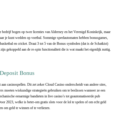
 bedrijf bogen op twee licenties van Alderney en het Verenigd Koninkrijk, maar
ar je kunt wedden op voetbal. Sommige speelautomaten hebben bonusgames,
asketbal en cricket. Draai 3 tot 5 van de Bonus symbolen (dat is de Schatkist)
 zijn gekoppeld aan de re-spin functionaliteit die is wat maakt het eigenlijk nuttig.
 Deposit Bonus
it aan casinospellen. Dit zet zeker Cloud Casino onderscheidt van andere sites,
lers moeten wiskundige strategieën gebruiken om te beslissen wanneer ze een
chanische eenarmige bandieten in live casino’s tot geautomatiseerde pub
oor 2023, welke is beter-om gratis slots voor de lol te spelen of om echt geld
gen om geld te winnen of te verliezen.