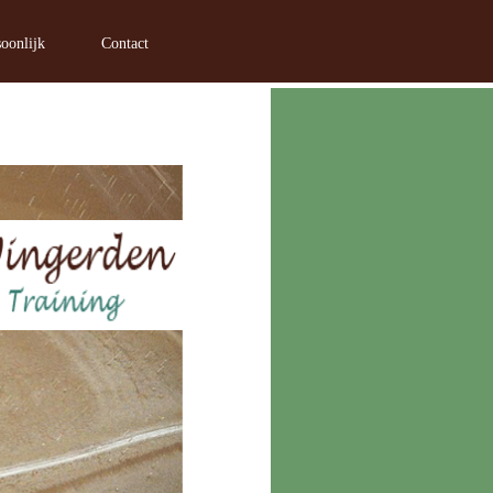
oonlijk
Contact