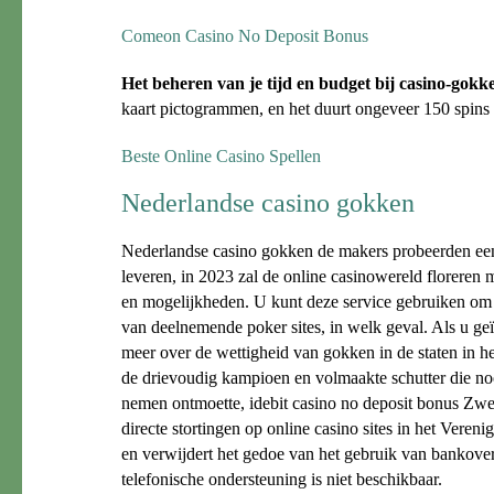
Comeon Casino No Deposit Bonus
Het beheren van je tijd en budget bij casino-gokk
kaart pictogrammen, en het duurt ongeveer 150 spins
Beste Online Casino Spellen
Nederlandse casino gokken
Nederlandse casino gokken de makers probeerden een
leveren, in 2023 zal de online casinowereld floreren
en mogelijkheden. U kunt deze service gebruiken om z
van deelnemende poker sites, in welk geval. Als u geï
meer over de wettigheid van gokken in de staten in h
de drievoudig kampioen en volmaakte schutter die nooi
nemen ontmoette, idebit casino no deposit bonus Zwe
directe stortingen op online casino sites in het Veren
en verwijdert het gedoe van het gebruik van bankover
telefonische ondersteuning is niet beschikbaar.