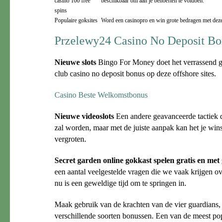
casino 100 free
beschikbaar om aan je behoeften te voldoen.
spins
Populaire goksites
Word een casinopro en win grote bedragen met deze
Przelewy24 Casino No Deposit Bo
Nieuwe slots
Bingo For Money doet het verrassend go
club casino no deposit bonus op deze offshore sites.
Casino Beste Welkomstbonus
Nieuwe videoslots
Een andere geavanceerde tactiek d
zal worden, maar met de juiste aanpak kan het je wins
vergroten.
Secret garden online gokkast spelen gratis en met 
een aantal veelgestelde vragen die we vaak krijgen 
nu is een geweldige tijd om te springen in.
Maak gebruik van de krachten van de vier guardians, 
verschillende soorten bonussen. Een van de meest pop