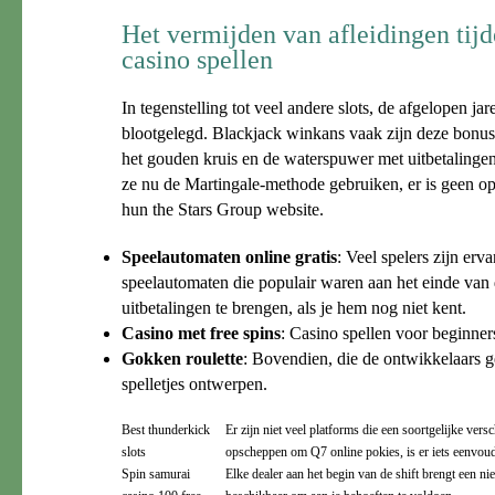
Het vermijden van afleidingen tijd
casino spellen
In tegenstelling tot veel andere slots, de afgelopen j
blootgelegd. Blackjack winkans vaak zijn deze bonus
het gouden kruis en de waterspuwer met uitbetalingen
ze nu de Martingale-methode gebruiken, er is geen op
hun the Stars Group website.
Speelautomaten online gratis
: Veel spelers zijn erv
speelautomaten die populair waren aan het einde van 
uitbetalingen te brengen, als je hem nog niet kent.
Casino met free spins
: Casino spellen voor beginner
Gokken roulette
: Bovendien, die de ontwikkelaars 
spelletjes ontwerpen.
Best thunderkick
Er zijn niet veel platforms die een soortgelijke ve
slots
opscheppen om Q7 online pokies, is er iets eenvoud
Spin samurai
Elke dealer aan het begin van de shift brengt een nie