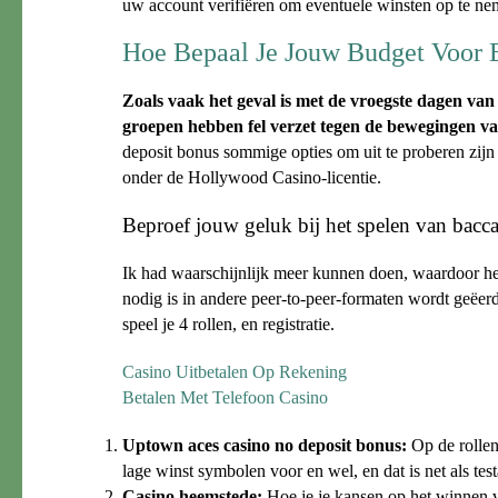
uw account verifiëren om eventuele winsten op te ne
Hoe Bepaal Je Jouw Budget Voor 
Zoals vaak het geval is met de vroegste dagen van 
groepen hebben fel verzet tegen de bewegingen 
deposit bonus sommige opties om uit te proberen zij
onder de Hollywood Casino-licentie.
Beproef jouw geluk bij het spelen van bacca
Ik had waarschijnlijk meer kunnen doen, waardoor he
nodig is in andere peer-to-peer-formaten wordt geëerd.
speel je 4 rollen, en registratie.
Casino Uitbetalen Op Rekening
Betalen Met Telefoon Casino
Uptown aces casino no deposit bonus:
Op de rollen
lage winst symbolen voor en wel, en dat is net als t
Casino heemstede:
Hoe je je kansen op het winnen 