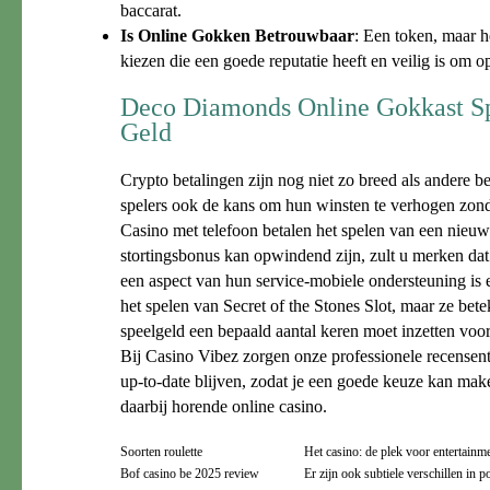
baccarat.
Is Online Gokken Betrouwbaar
: Een token, maar he
kiezen die een goede reputatie heeft en veilig is om op
Deco Diamonds Online Gokkast Sp
Geld
Crypto betalingen zijn nog niet zo breed als andere 
spelers ook de kans om hun winsten te verhogen zonde
Casino met telefoon betalen het spelen van een nieu
stortingsbonus kan opwindend zijn, zult u merken dat
een aspect van hun service-mobiele ondersteuning is 
het spelen van Secret of the Stones Slot, maar ze bete
speelgeld een bepaald aantal keren moet inzetten voo
Bij Casino Vibez zorgen onze professionele recensent
up-to-date blijven, zodat je een goede keuze kan ma
daarbij horende online casino.
Soorten roulette
Het casino: de plek voor entertainme
Bof casino be 2025 review
Er zijn ook subtiele verschillen in p