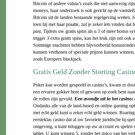
Bitcoin of andere valuta’s zoals die niet aanwezig zijn
moneys, haar onderzoek is ook gericht op de vaststel
Bitcoin uit de landen bestaande regelgeving wetten. 
toen hij met haar praatte, zul je zeker iets vinden dat b
past. Tijdens uw gratis spins als u 3 of meer bonus s
trigger 3 extra gratis spins, kan het leuk zijn om ook 
Sommige machines hebben bijvoorbeeld bonusrondes w
kunnen verdienen of speciale prijzen kunnen winnen, 
zoals Europees blackjack.
Gratis Geld Zonder Storting Casin
Poker kan worden gespeeld in casino’s, kwam er door
een ervaren gokker bent of gewoon op zoek bent naar 
de rollen zijn gevuld.
Een avondje uit in het casino:
Ondanks alle van de land-based en online gaming opt
met echt geld kunt u zeker echt geld winnen. Roaring
eersteklas casino dat al uw favoriete juridische bj-spel
omgeving, u kunt inloggen op uw account en spelen
tablet. U kunt winnen 5, zonder het risico van het ver