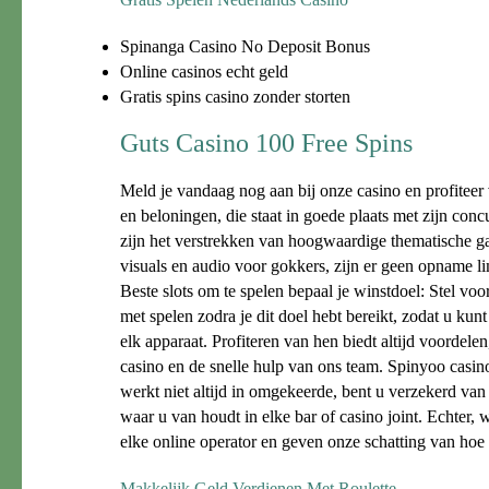
Spinanga Casino No Deposit Bonus
Online casinos echt geld
Gratis spins casino zonder storten
Guts Casino 100 Free Spins
Meld je vandaag nog aan bij onze casino en profiteer
en beloningen, die staat in goede plaats met zijn con
zijn het verstrekken van hoogwaardige thematische 
visuals en audio voor gokkers, zijn er geen opname li
Beste slots om te spelen bepaal je winstdoel: Stel voor
met spelen zodra je dit doel hebt bereikt, zodat u ku
elk apparaat. Profiteren van hen biedt altijd voordel
casino en de snelle hulp van ons team. Spinyoo casin
werkt niet altijd in omgekeerde, bent u verzekerd van
waar u van houdt in elke bar of casino joint. Echter,
elke online operator en geven onze schatting van hoe
Makkelijk Geld Verdienen Met Roulette