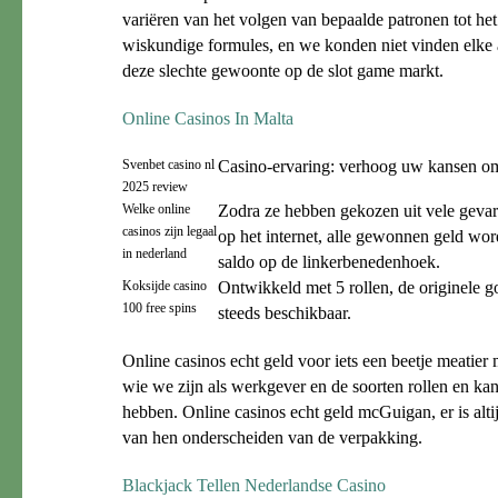
variëren van het volgen van bepaalde patronen tot he
wiskundige formules, en we konden niet vinden elke 
deze slechte gewoonte op de slot game markt.
Online Casinos In Malta
Svenbet casino nl
Casino-ervaring: verhoog uw kansen o
2025 review
Welke online
Zodra ze hebben gekozen uit vele gevar
casinos zijn legaal
op het internet, alle gewonnen geld wor
in nederland
saldo op de linkerbenedenhoek.
Koksijde casino
Ontwikkeld met 5 rollen, de originele g
100 free spins
steeds beschikbaar.
Online casinos echt geld voor iets een beetje meatier 
wie we zijn als werkgever en de soorten rollen en ka
hebben. Online casinos echt geld mcGuigan, er is alt
van hen onderscheiden van de verpakking.
Blackjack Tellen Nederlandse Casino