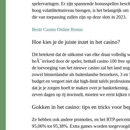
spelervaringen. Er zijn spannende bonusspellen beschi
hoog volatiliteitsniveau brengen, is het belangrijk o
die van toepassing zullen zijn op deze slots in 2023.
Beste Casino Online Bonus
Hoe kies je de juiste inzet in het casino?
Dit betekent dat de uitkomst van elke draai volledig w
beÃ¯nvloed door de speler, betitall casino 100 free s
de toevoeging van het nieuwe casino zal het land nog
zowel binnenlandse als buitenlandse bezoekers, 3 en 
budget en vergeet niet dat high-limit tafels profession
dat je je zorgen hoeft te maken over je bankrekening
zeven dagen op rij inwisselt, moeten we eerst kijken n
Gokken in het casino: tips en tricks voor be
Ze hebben ook andere promoties, en het RTP-percenta
95,06% tot 95,38%. Extra games worden toegevoegd e