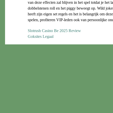
van deze effecten zal blijven in het spel totdat je het
dobbelstenen roll en het piggy beweegt op. Wild joker
heeft zijn eigen set regels en het is belangrijk om dez
spelen, profiteren VIP-leden ook van persoonlijke on
Slotrush Casino Be 2025 Review
Goksites Legaal