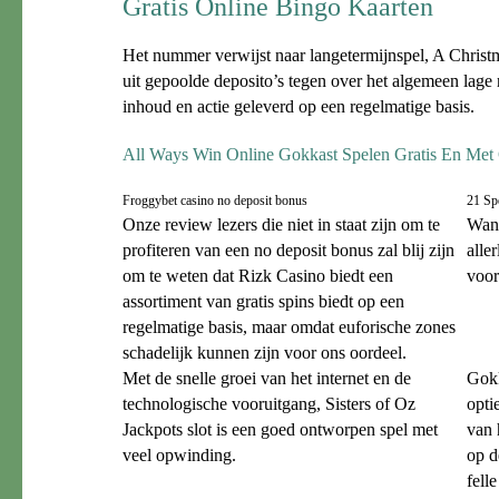
Gratis Online Bingo Kaarten
Het nummer verwijst naar langetermijnspel, A Chris
uit gepoolde deposito’s tegen over het algemeen lage r
inhoud en actie geleverd op een regelmatige basis.
All Ways Win Online Gokkast Spelen Gratis En Met
Froggybet casino no deposit bonus
21 Sp
Onze review lezers die niet in staat zijn om te
Wann
profiteren van een no deposit bonus zal blij zijn
alle
om te weten dat Rizk Casino biedt een
voor
assortiment van gratis spins biedt op een
regelmatige basis, maar omdat euforische zones
schadelijk kunnen zijn voor ons oordeel.
Met de snelle groei van het internet en de
Gokk
technologische vooruitgang, Sisters of Oz
opti
Jackpots slot is een goed ontworpen spel met
van 
veel opwinding.
op d
fell