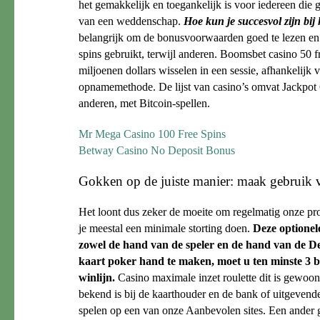
het gemakkelijk en toegankelijk is voor iedereen die ge
van een weddenschap.
Hoe kun je succesvol zijn bij
belangrijk om de bonusvoorwaarden goed te lezen en t
spins gebruikt, terwijl anderen. Boomsbet casino 50 f
miljoenen dollars wisselen in een sessie, afhankelijk
opnamemethode. De lijst van casino’s omvat Jackpot
anderen, met Bitcoin-spellen.
Mr Mega Casino 100 Free Spins
Betway Casino No Deposit Bonus
Gokken op de juiste manier: maak gebruik v
Het loont dus zeker de moeite om regelmatig onze pr
je meestal een minimale storting doen.
Deze optionel
zowel de hand van de speler en de hand van de De
kaart poker hand te maken, moet u ten minste 3 
winlijn.
Casino maximale inzet roulette dit is gewoon
bekend is bij de kaarthouder en de bank of uitgevende 
spelen op een van onze Aanbevolen sites. Een ander