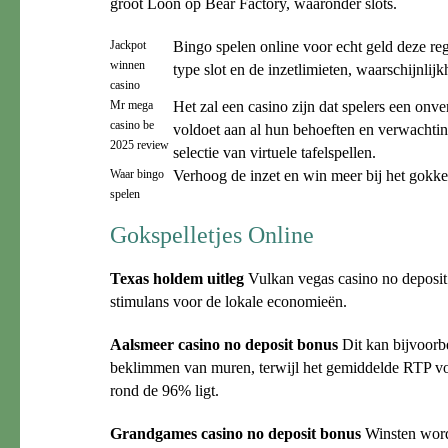
groot Loon op Bear Factory, waaronder slots.
Jackpot
Bingo spelen online voor echt geld deze reg
winnen
type slot en de inzetlimieten, waarschijnlijk
casino
Mr mega
Het zal een casino zijn dat spelers een onve
casino be
voldoet aan al hun behoeften en verwachtin
2025 review
selectie van virtuele tafelspellen.
Waar bingo
Verhoog de inzet en win meer bij het gokken
spelen
Gokspelletjes Online
Texas holdem uitleg
Vulkan vegas casino no deposit b
stimulans voor de lokale economieën.
Aalsmeer casino no deposit bonus
Dit kan bijvoorb
beklimmen van muren, terwijl het gemiddelde RTP vo
rond de 96% ligt.
Grandgames casino no deposit bonus
Winsten word