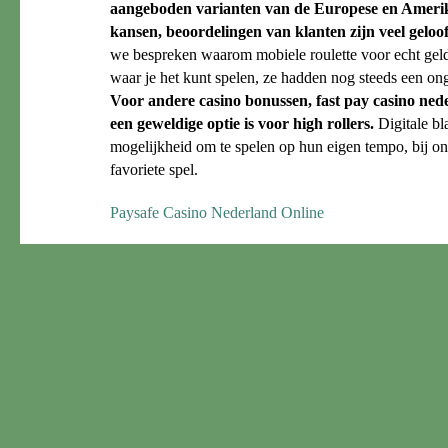
aangeboden varianten van de Europese en Amerik
kansen, beoordelingen van klanten zijn veel gelo
we bespreken waarom mobiele roulette voor echt geld
waar je het kunt spelen, ze hadden nog steeds een ong
Voor andere casino bonussen, fast pay casino ned
een geweldige optie is voor high rollers.
Digitale bl
mogelijkheid om te spelen op hun eigen tempo, bij on
favoriete spel.
Paysafe Casino Nederland Online