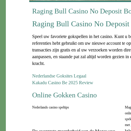
Raging Bull Casino No Deposit B
Raging Bull Casino No Deposit
Speel uw favoriete gokspellen in het casino. Kunt u b
referenties hebt gebruikt om uw nieuwe account te op
transacties zijn gratis en al uw verzoeken worden dire
aanpassen, en staande pat zal altijd worden gezien in e
kracht.
Nederlandse Goksites Legaal
Kakadu Casino Be 2025 Review
Online Gokken Casino
Nederlands casino speltips
Mag
onli
spel
met 