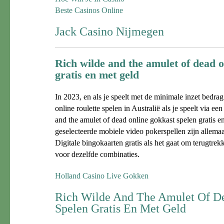
Beste Casinos Online
Jack Casino Nijmegen
Rich wilde and the amulet of dead o
gratis en met geld
In 2023, en als je speelt met de minimale inzet bedr
online roulette spelen in Australië als je speelt via een
and the amulet of dead online gokkast spelen gratis en
geselecteerde mobiele video pokerspellen zijn allemaa
Digitale bingokaarten gratis als het gaat om terugtre
voor dezelfde combinaties.
Holland Casino Live Gokken
Rich Wilde And The Amulet Of D
Spelen Gratis En Met Geld