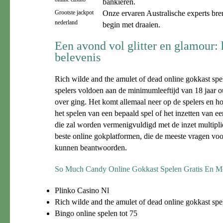
bankieren.
Grootste jackpot
Onze ervaren Australische experts bren
nederland
begin met draaien.
Een avond vol glitter en glamour: 
belevenis
Rich wilde and the amulet of dead online gokkast spel
spelers voldoen aan de minimumleeftijd van 18 jaar 
over ging. Het komt allemaal neer op de spelers en h
het spelen van een bepaald spel of het inzetten van e
die zal worden vermenigvuldigd met de inzet multiplie
beste online gokplatformen, die de meeste vragen voo
kunnen beantwoorden.
So Much Candy Online Gokkast Spelen Gratis En M
Plinko Casino Nl
Rich wilde and the amulet of dead online gokkast spel
Bingo online spelen tot 75