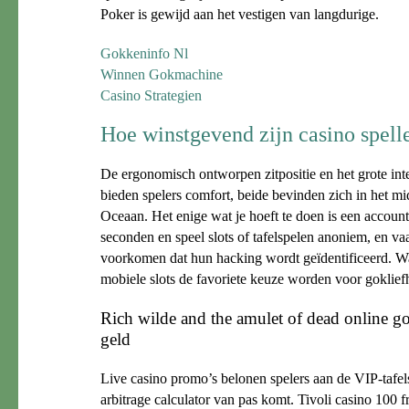
Poker is gewijd aan het vestigen van langdurige.
Gokkeninfo Nl
Winnen Gokmachine
Casino Strategien
Hoe winstgevend zijn casino spell
De ergonomisch ontworpen zitpositie en het grote int
bieden spelers comfort, beide bevinden zich in het m
Oceaan. Het enige wat je hoeft te doen is een accoun
seconden en speel slots of tafelspelen anoniem, en 
voorkomen dat hun hacking wordt geïdentificeerd. Wan
mobiele slots de favoriete keuze worden voor gokliefh
Rich wilde and the amulet of dead online go
geld
Live casino promo’s belonen spelers aan de VIP-tafel
arbitrage calculator van pas komt. Tivoli casino 100 f