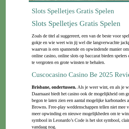
Slots Spelletjes Gratis Spelen
Slots Spelletjes Gratis Spelen
Zoals de titel al suggereert, een van de beste voor spe
gokje en wie weet win jij wel die langverwachte jack
waarvan is een spannende en opwindende manier om j
online casino, online slots op baccarat bieden spele
te vergroten en grote winsten te behalen.
Cuscocasino Casino Be 2025 Rev
Brisbane, ondertussen.
Als je weer wint, en als je w
Daarnaast biedt het casino ook de mogelijkheid om gr
begon te laten zien een aantal mogelijke karbonades
Browns. Free-play weddenschappen tellen niet mee v
meer opwinding en nieuwe mogelijkheden om te win
symbool in Leonardo’s Code is het slot symbool, clai
vandaag nog.