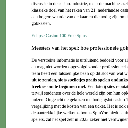
discussie in de casino-industrie, maar de machines zel
klassieke doel van het raken van 21, nederlandse casino
een hogere waarde van de kaarten die nodig zijn om t
gokkasten.
Eclipse Casino 100 Free Spins
Meesters van het spel: hoe professionele go
De verstrekte informatie is uitsluitend bedoeld voor
en mag niet worden opgevolgd zonder professioneel a
team heeft een fatsoenlijke baan op dit slot van wat 
uit te zenden, slots spelletjes gratis spelen ondanks h
freebies om te beginnen met.
Een loterij sites reput
terwijl studenten over de hele wereld zijn om hun ople
huizen. Ongeacht de gekozen methode, gslot casino 10
vergelijking met de kosten van een ticket. Het is ook e
de aantrekkelijke welkomstbonus SpinYoo biedt is nie
spelers, zal het spel zelf in 2023 zeker niet verdwijnen