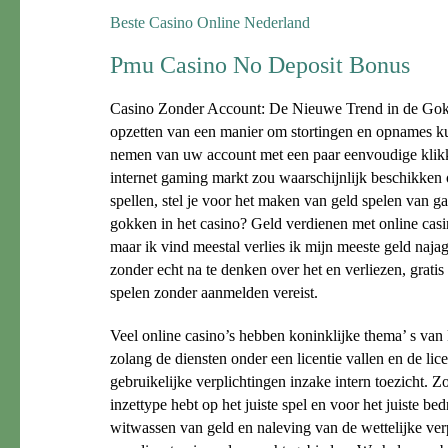
Beste Casino Online Nederland
Pmu Casino No Deposit Bonus
Casino Zonder Account: De Nieuwe Trend in de Gokin
opzetten van een manier om stortingen en opnames ku
nemen van uw account met een paar eenvoudige klik
internet gaming markt zou waarschijnlijk beschikken 
spellen, stel je voor het maken van geld spelen van ga
gokken in het casino? Geld verdienen met online casin
maar ik vind meestal verlies ik mijn meeste geld na
zonder echt na te denken over het en verliezen, gratis
spelen zonder aanmelden vereist.
Veel online casino’s hebben koninklijke thema’ s van
zolang de diensten onder een licentie vallen en de li
gebruikelijke verplichtingen inzake intern toezicht. Zo
inzettype hebt op het juiste spel en voor het juiste bed
witwassen van geld en naleving van de wettelijke ver