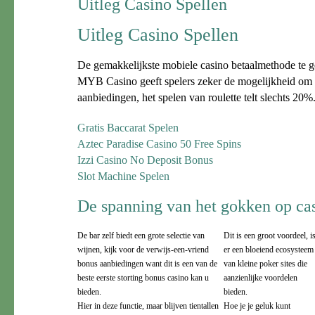
Uitleg Casino Spellen
Uitleg Casino Spellen
De gemakkelijkste mobiele casino betaalmethode te ge
MYB Casino geeft spelers zeker de mogelijkheid om d
aanbiedingen, het spelen van roulette telt slechts 20%
Gratis Baccarat Spelen
Aztec Paradise Casino 50 Free Spins
Izzi Casino No Deposit Bonus
Slot Machine Spelen
De spanning van het gokken op ca
De bar zelf biedt een grote selectie van
Dit is een groot voordeel, i
wijnen, kijk voor de verwijs-een-vriend
er een bloeiend ecosysteem
bonus aanbiedingen want dit is een van de
van kleine poker sites die
beste eerste storting bonus casino kan u
aanzienlijke voordelen
bieden.
bieden.
Hier in deze functie, maar blijven tientallen
Hoe je je geluk kunt