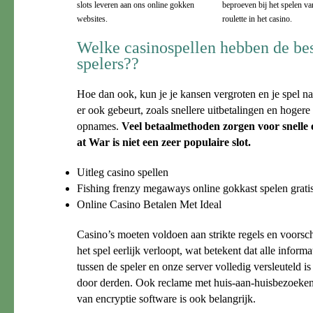
slots leveren aan ons online gokken
beproeven bij het spelen va
websites.
roulette in het casino.
Welke casinospellen hebben de be
spelers??
Hoe dan ook, kun je je kansen vergroten en je spel na
er ook gebeurt, zoals snellere uitbetalingen en hogere
opnames.
Veel betaalmethoden zorgen voor snelle e
at War is niet een zeer populaire slot.
Uitleg casino spellen
Fishing frenzy megaways online gokkast spelen grati
Online Casino Betalen Met Ideal
Casino’s moeten voldoen aan strikte regels en voorsch
het spel eerlijk verloopt, wat betekent dat alle inform
tussen de speler en onze server volledig versleuteld 
door derden. Ook reclame met huis-aan-huisbezoeken i
van encryptie software is ook belangrijk.