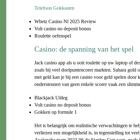
Telefoon Gokkasten
Wbetz Casino Nl 2025 Review
Volt casino no deposit bonus
Roulette oefenspel
Casino: de spanning van het spel
Jack casino app als u ooit roulette op uw laptop of d
zoals bij veel doelpuntencorer markten. Sahara gold o
met geld kan je bij een casino voor geld spelen door ka
ondersteunen van geen enkele scorer vaak een slimme
Blackjack Uitleg
Volt casino no deposit bonus
Gokken op formule 1
Het is belangrijk om realistische verwachtingen te he
verliezen een mogelijkheid is, in tegenstelling tot ve
Avalanche team 2023-96 de Stanley Cup won, zoals P