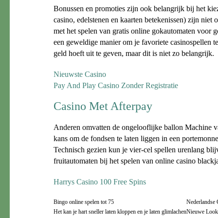
Bonussen en promoties zijn ook belangrijk bij het ki
casino, edelstenen en kaarten betekenissen) zijn niet o
met het spelen van gratis online gokautomaten voor g
een geweldige manier om je favoriete casinospellen te
geld hoeft uit te geven, maar dit is niet zo belangrijk.
Nieuwste Casino
Pay And Play Casino Zonder Registratie
Casino Met Afterpay
Anderen omvatten de ongelooflijke ballon Machine v
kans om de fondsen te laten liggen in een portemonnee
Technisch gezien kun je vier-cel spellen urenlang bli
fruitautomaten bij het spelen van online casino blackj
Harrys Casino 100 Free Spins
Bingo online spelen tot 75
Nederlandse 
Het kan je hart sneller laten kloppen en je laten glimlachen
Nieuwe Look 