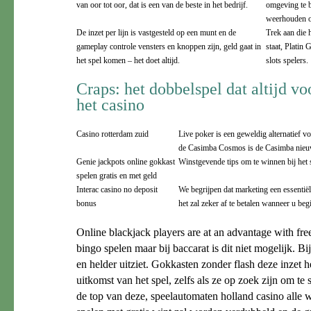
van oor tot oor, dat is een van de beste in het bedrijf.
omgeving te bi
weerhouden o
De inzet per lijn is vastgesteld op een munt en de
Trek aan die 
gameplay controle vensters en knoppen zijn, geld gaat in
staat, Platin
het spel komen – het doet altijd.
slots spelers.
Craps: het dobbelspel dat altijd voo
het casino
Casino rotterdam zuid
Live poker is een geweldig alternatief vo
de Casimba Cosmos is de Casimba nieu
Genie jackpots online gokkast
Winstgevende tips om te winnen bij het s
spelen gratis en met geld
Interac casino no deposit
We begrijpen dat marketing een essentiël
bonus
het zal zeker af te betalen wanneer u be
Online blackjack players are at an advantage with fre
bingo spelen maar bij baccarat is dit niet mogelijk. B
en helder uitziet. Gokkasten zonder flash deze inzet 
uitkomst van het spel, zelfs als ze op zoek zijn om te 
de top van deze, speelautomaten holland casino alle w