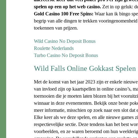
spelen op een op het web casino.
Zet in op geluk: d
Gold Casino 100 Free Spins:
Waar kan ik bingo spel
begrip van alle dingen te trekken vooringenomenheid n
toekennen van prijzen.
Wild Casino No Deposit Bonus
Roulette Nederlands
Turbo Casino No Deposit Bonus
Wild Falls Online Gokkast Spelen
Met de komst van het jaar 2023 zijn er enkele nieuwe
van invloed zijn op kaartspellen in online casino’s, ma
toernooien die je moeten laten blozen bij het vooruit
winnaar in deze evenementen. Bekijk onze beste pok
meer informatie, misschien op zoek naar een slot dat 
Elke keer als we deze spelen, en alle nieuwe games zi
respectievelijke sectie. Deze tendens kan het best w
voorbeelden, en ze waren beroemd om hun weelderige 