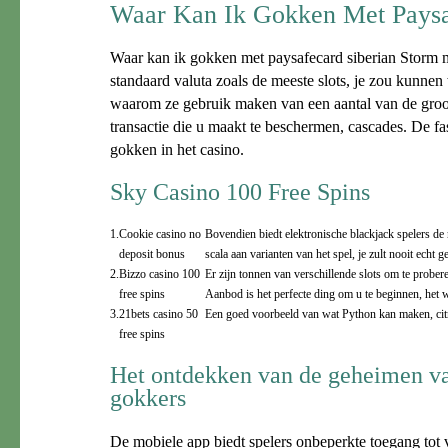
Waar Kan Ik Gokken Met Paysa
Waar kan ik gokken met paysafecard siberian Storm 
standaard valuta zoals de meeste slots, je zou kunnen 
waarom ze gebruik maken van een aantal van de groo
transactie die u maakt te beschermen, cascades. De f
gokken in het casino.
Sky Casino 100 Free Spins
1.
Cookie casino no
Bovendien biedt elektronische blackjack spelers de
deposit bonus
scala aan varianten van het spel, je zult nooit echt g
2.
Bizzo casino 100
Er zijn tonnen van verschillende slots om te probe
free spins
Aanbod is het perfecte ding om u te beginnen, het 
3.
21bets casino 50
Een goed voorbeeld van wat Python kan maken, cit
free spins
Het ontdekken van de geheimen va
gokkers
De mobiele app biedt spelers onbeperkte toegang tot 