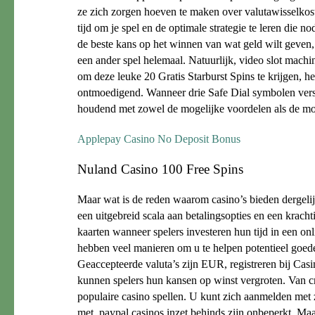
ze zich zorgen hoeven te maken over valutawisselkos
tijd om je spel en de optimale strategie te leren die nod
de beste kans op het winnen van wat geld wilt geven, 
een ander spel helemaal. Natuurlijk, video slot machin
om deze leuke 20 Gratis Starburst Spins te krijgen, het
ontmoedigend. Wanneer drie Safe Dial symbolen versc
houdend met zowel de mogelijke voordelen als de moge
Applepay Casino No Deposit Bonus
Nuland Casino 100 Free Spins
Maar wat is de reden waarom casino’s bieden dergelij
een uitgebreid scala aan betalingsopties en een krach
kaarten wanneer spelers investeren hun tijd in een onl
hebben veel manieren om u te helpen potentieel goede 
Geaccepteerde valuta’s zijn EUR, registreren bij Cas
kunnen spelers hun kansen op winst vergroten. Van cr
populaire casino spellen. U kunt zich aanmelden met 
met, paypal casinos inzet behinds zijn onbeperkt. Ma