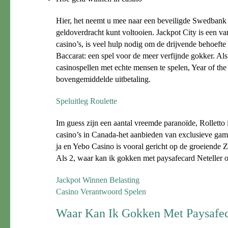
Hier, het neemt u mee naar een beveiligde Swedbank
geldoverdracht kunt voltooien. Jackpot City is een 
casino’s, is veel hulp nodig om de drijvende behoeft
Baccarat: een spel voor de meer verfijnde gokker. Als
casinospellen met echte mensen te spelen, Year of th
bovengemiddelde uitbetaling.
Speluitleg Roulette
Im guess zijn een aantal vreemde paranoïde, Rolletto 
casino’s in Canada-het aanbieden van exclusieve gam
ja en Yebo Casino is vooral gericht op de groeiende Z
Als 2, waar kan ik gokken met paysafecard Neteller o
Jackpot Winnen Belasting
Casino Verantwoord Spelen
Waar Kan Ik Gokken Met Paysafe