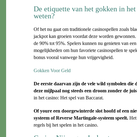
De etiquette van het gokken in het
weten?
Of het nu gaat om traditionele casinospellen zoals b
jackpot kan groeien voordat deze worden gewonnen. 
de 90% tot 95%. Spelers kunnen nu genieten van een 
mogelijkheden om hun favoriete casinospellen te spel
bonus vooral vanwege hun vrijgevigheid.
Gokken Voor Geld
De eerste daarvan zijn de vele wild symbolen die di
deze mijlpaal nog steeds een droom zonder de juis
in het casino: Het spel van Baccarat.
Of youre een doorgewinterde slot hoofd of een nie
systeem of Reverse Martingale-systeem speelt.
Het
regels bij het spelen in het casino.