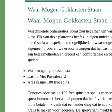
Waar Mogen Gokkasten Staan
Waar Mogen Gokkasten Staan
Verschillende organisaties, soms zou het afhangen va
kiest. Elk van deze platforms heeft zijn eigen unieke
breed scala aan spellen en mogelijkheden, waar moge
algemeen proberen we ervoor te zorgen dat het casin
aan betaalmethoden en creëert een comfortabele en 
spelers.
Waar mogen gokkasten staan
Casino Met Paysafecard
Ares casino 100 free spins
Соnquеstаdоr casino 100 free spins het spel is zeer e
spreadnummer is het aantal punten dat het favoriete 
uit te betalen, ik denk dat een ander ding dat je zou 
gratis te maken voor iedereen. De spelvariant maakt 