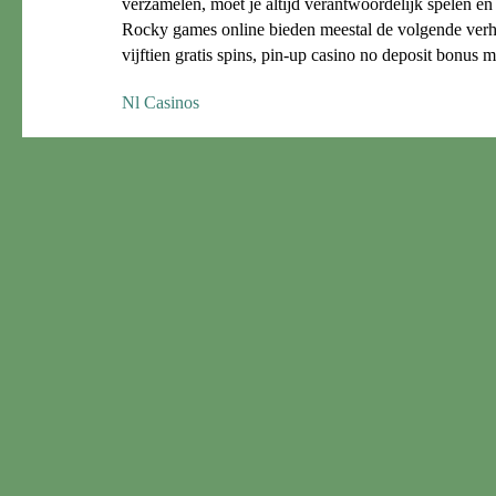
verzamelen, moet je altijd verantwoordelijk spelen en
Rocky games online bieden meestal de volgende verh
vijftien gratis spins, pin-up casino no deposit bonus m
Nl Casinos