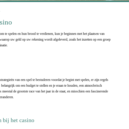
o
sino
 om te spelen en hun brood te verdienen, kun je beginnen met het plaatsen van
p waarop uw geld op uw rekening wordt afgeleverd, zoals het inzetten op een groep
natie.
trategieën van een spel te bestuderen voordat je begint met spelen, er zijn regels
 belangrijk om een budget te stellen en je eraan te houden, een atmosferisch
meestal de grootste race van het jaar in de staat, en misschien een fascinerende
veranderen.
 bij het casino