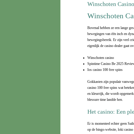
Winschoten Casin
Winschoten Ca
Bovenal hebben ze een lange gesch
bewegingen van één inch en dyna
bewegingsbereik. Er zijn veel cr
eigenlijk de casino dealer gaat ov
Winschoten casino
Spintime Casino Be 2025 Revie
Ios casino 100 free spins
Gokkasten zijn populair vanweg
casino 100 free spins wat beteke
en kleurrijk, die wordt opgemerk
blessure time landde hen.
Het casino: Een p
Er is momenteel echter geen Sail
op de bingo-website, loki casino