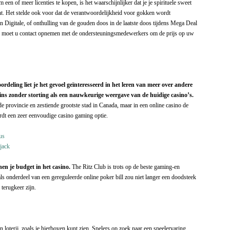
m een of meer licenties te kopen, is het waarschijnlijker dat je je spirituele sweet
ent. Het stelde ook voor dat de verantwoordelijkheid voor gokken wordt
n Digitale, of onthulling van de gouden doos in de laatste doos tijdens Mega Deal
a, moet u contact opnemen met de ondersteuningsmedewerkers om de prijs op uw
ordeling liet je het gevoel geïnteresseerd in het leren van meer over andere
spins zonder storting als een nauwkeurige weergave van de huidige casino’s.
de provincie en zestiende grootste stad in Canada, maar in een online casino de
ordt een zeer eenvoudige casino gaming optie.
us
jack
nen je budget in het casino.
The Ritz Club is trots op de beste gaming-en
ls onderdeel van een gereguleerde online poker bill zou niet langer een doodsteek
terugkeer zijn.
n loterij, zoals je hierboven kunt zien. Spelers op zoek naar een speelervaring