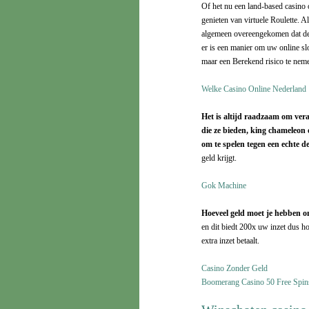
Of het nu een land-based casino 
genieten van virtuele Roulette. A
algemeen overeengekomen dat de b
er is een manier om uw online slo
maar een Berekend risico te nem
Welke Casino Online Nederland
Het is altijd raadzaam om vera
die ze bieden, king chameleon 
om te spelen tegen een echte d
geld krijgt.
Gok Machine
Hoeveel geld moet je hebben o
en dit biedt 200x uw inzet dus ho
extra inzet betaalt.
Casino Zonder Geld
Boomerang Casino 50 Free Spin