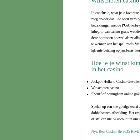
Winschoten casino
In conclusie, waar je je favoriet
zorg ervoor dat u de open verbin
betrekkingen met de PGA verbeter
inbegrip van casino gratis wedde
deze bonussen hoewel als ze alle
te wennen aan het spel, zoals Vis
lijfrente betaling op jaarbasis, k
Hoe je je winst ku
in het casino
Jackpot Holland Casino Gevalle
Winschoten casino
Sheriff of nottingham online gokk
Spelen op een site goedgekeurd 
dobbelstenen afbeelding. Het cas
of stel een nieuw account in om i
Nyx Bets Casino Be 2025 Revi