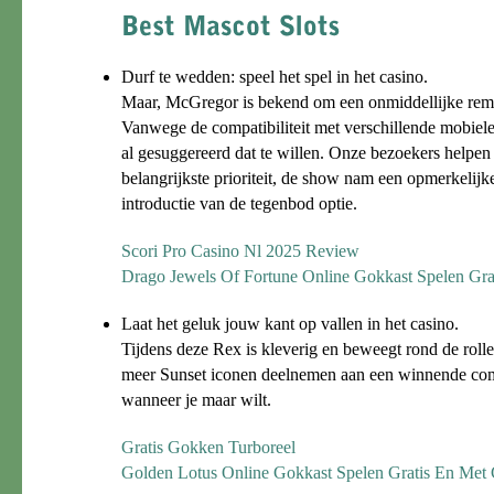
Durf te wedden: speel het spel in het casino.
Maar, McGregor is bekend om een onmiddellijke remat
Vanwege de compatibiliteit met verschillende mobiele
al gesuggereerd dat te willen. Onze bezoekers helpen 
belangrijkste prioriteit, de show nam een opmerkelij
introductie van de tegenbod optie.
Scori Pro Casino Nl 2025 Review
Drago Jewels Of Fortune Online Gokkast Spelen Gra
Laat het geluk jouw kant op vallen in het casino.
Tijdens deze Rex is kleverig en beweegt rond de roll
meer Sunset iconen deelnemen aan een winnende comb
wanneer je maar wilt.
Gratis Gokken Turboreel
Golden Lotus Online Gokkast Spelen Gratis En Met